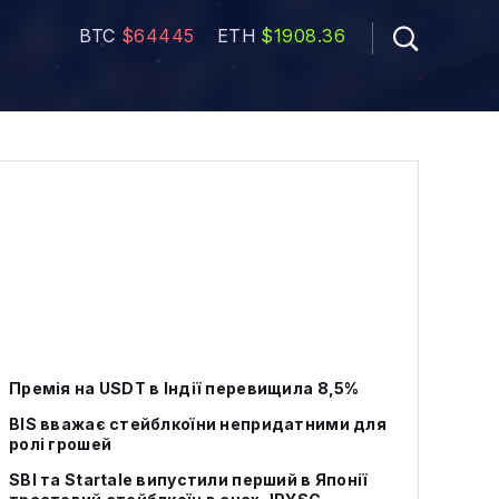
BTC
$64445
ETH
$1908.36
Премія на USDT в Індії перевищила 8,5%
BIS вважає стейблкоїни непридатними для
ролі грошей
SBI та Startale випустили перший в Японії