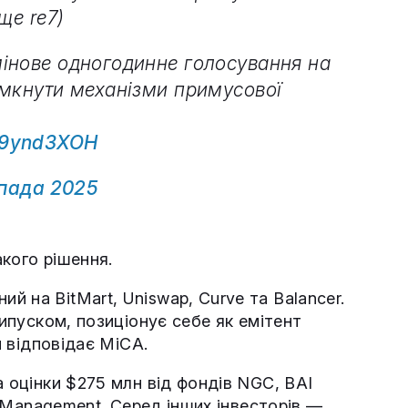
ще re7)
інове одногодинне голосування на
імкнути механізми примусової
cs9ynd3XOH
опада 2025
акого рішення.
 на BitMart, Uniswap, Curve та Balancer.
випуском, позиціонує себе як емітент
ий відповідає MiCA.
а оцінки $275 млн від фондів NGC, BAI
re Management. Серед інших інвесторів —