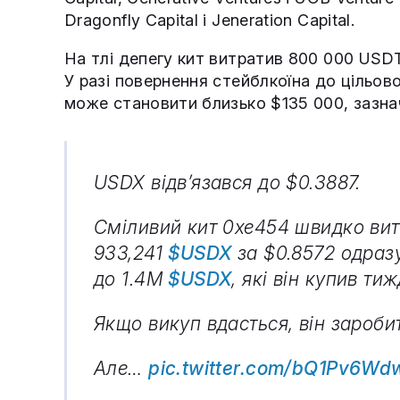
Dragonfly Capital і Jeneration Capital.
На тлі депегу кит витратив 800 000 USDT
У разі повернення стейблкоїна до цільов
може становити близько $135 000, зазна
USDX відв’язався до $0.3887.
Сміливий кит 0xe454 швидко ви
933,241
$USDX
за $0.8572 одраз
до 1.4M
$USDX
, які він купив ти
Якщо викуп вдасться, він зароби
Але…
pic.twitter.com/bQ1Pv6Wd