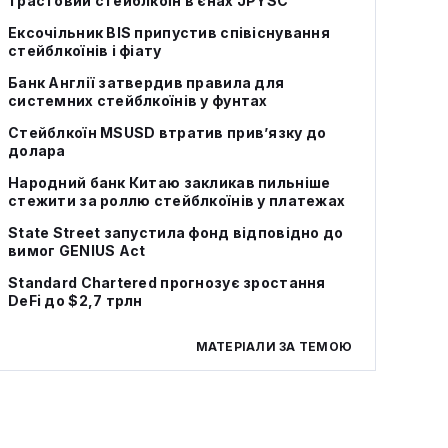
трастовий стейблкоїн в єнах JPYSC
Ексочільник BIS припустив співіснування
стейблкоїнів і фіату
Банк Англії затвердив правила для
системних стейблкоїнів у фунтах
Стейблкоїн MSUSD втратив прив’язку до
долара
Народний банк Китаю закликав пильніше
стежити за роллю стейблкоїнів у платежах
State Street запустила фонд відповідно до
вимог GENIUS Act
Standard Chartered прогнозує зростання
DeFi до $2,7 трлн
МАТЕРІАЛИ ЗА ТЕМОЮ