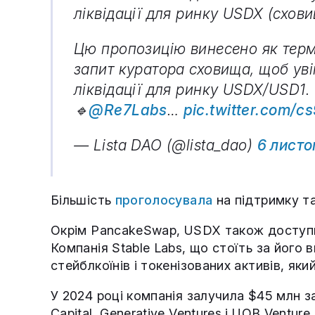
ліквідації для ринку USDX (схови
Цю пропозицію винесено як терм
запит куратора сховища, щоб ув
ліквідації для ринку USDX/USD1.
🔹
@Re7Labs
…
pic.twitter.com/
— Lista DAO (@lista_dao)
6 лист
Більшість
проголосувала
на підтримку т
Окрім PancakeSwap, USDX також доступний
Компанія Stable Labs, що стоїть за його 
стейблкоїнів і токенізованих активів, як
У 2024 році компанія залучила $45 млн з
Capital, Generative Ventures і UOB Ventu