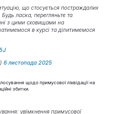
туацію, що стосується постраждалих
 Будь ласка, перегляньте та
зані з цими сховищами на
атимемося в курсі та ділитимемося
L5J
p)
6 листопада 2025
лосування щодо примусової ліквідації на
ційні збитки.
ування: увімкнення примусової