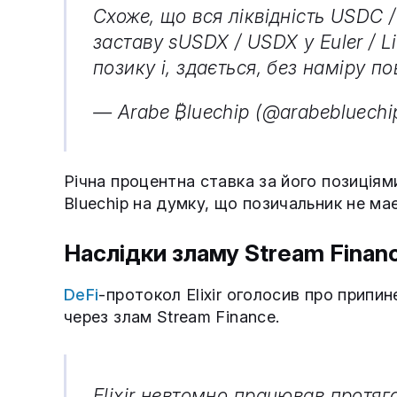
Схоже, що вся ліквідність USDC 
заставу sUSDX / USDX у Euler / Li
позику і, здається, без наміру п
— Arabe ₿luechip (@arabebluechi
Річна процентна ставка за його позиція
Bluechip на думку, що позичальник не ма
Наслідки зламу Stream Finan
DeFi
-протокол Elixir оголосив про припи
через злам Stream Finance.
Elixir невтомно працював протяг