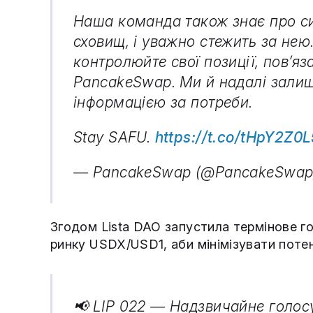
Наша команда також знає про си
сховищ, і уважно стежить за нею.
контролюйте свої позиції, пов’я
PancakeSwap. Ми й надалі залиш
інформацією за потреби.
Stay SAFU.
https://t.co/tHpY2Z0
— PancakeSwap (@PancakeSwa
Згодом Lista DAO запустила термінове го
ринку USDX/USD1, аби мінімізувати потен
📢 LIP 022 — Надзвичайне голос