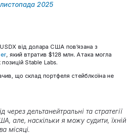
 листопада 2025
а USDX від долара США пов’язана з
cer
, який втратив $128 млн. Атака могла
 позицій Stable Labs.
начив, що склад портфеля стейблкоїна не
д через дельтанейтральні та стратегії
А, але, наскільки я можу судити, їхній
а місяці.