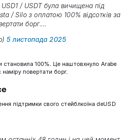
/ USD1 / USDT була вичищена під
sta / Silo з оплатою 100% відсотків за
овертати борг.…
p)
5 листопада 2025
ми становила 100%. Це наштовхнуло Arabe
є наміру повертати борг.
ce
нення підтримки свого стейблкоїна deUSD
ом останніх 48 годин і на цей момент