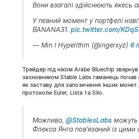
Вони взагалі здійснюють якесь а
У певний момент у портфелі наві
BANANA31.
pic.twitter.com/KDq
— Min l Hyperithm (@ingerxyz)
6 
Трейдер під ніком Arabe Bluechip звернув
засновником Stable Labs гаманець почав
як заставу для запозичення інших монет
протоколи Euler, Lista та Silo.
Можливо,
@StablesLabs
можуть 
Флекса Янга пов’язаний із цими