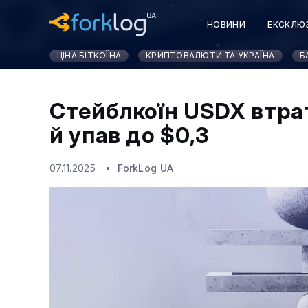
НОВИНИ
ЕКСКЛЮ
ЦІНА БІТКОЇНА
КРИПТОВАЛЮТИ ТА УКРАЇНА
Б
Стейблкоїн USDX втра
й упав до $0,3
07.11.2025
ForkLog UA