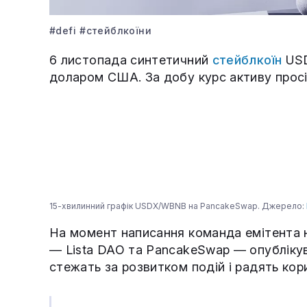
#defi
#стейблкоїни
6 листопада синтетичний
стейблкоїн
USD
доларом США. За добу курс активу просі
15-хвилинний графік USDX/WBNB на PancakeSwap. Джерело:
На момент написання команда емітента н
— Lista DAO та PancakeSwap — опублікув
стежать за розвитком подій і радять кор