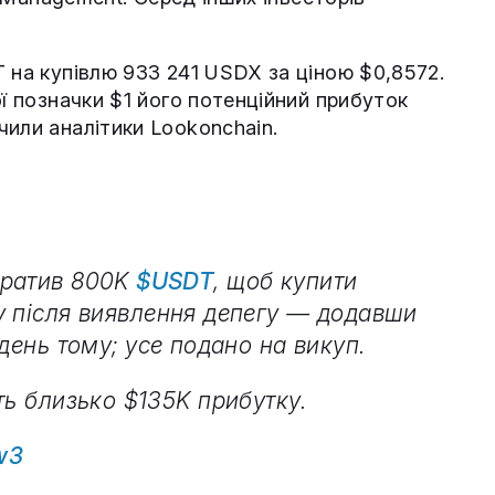
 на купівлю 933 241 USDX за ціною $0,8572.
ої позначки $1 його потенційний прибуток
чили аналітики Lookonchain.
тратив 800K
$USDT
, щоб купити
у після виявлення депегу — додавши
ждень тому; усе подано на викуп.
ть близько $135K прибутку.
w3