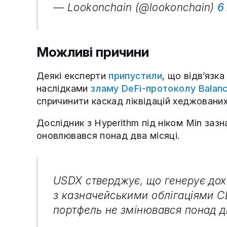
— Lookonchain (@lookonchain)
6
Можливі причини
Деякі експерти
припустили
, що відв’язк
наслідками
зламу DeFi-протоколу Balan
спричинити каскад ліквідацій хеджованих
Дослідник з Hyperithm під ніком Min заз
оновлювався понад два місяці.
USDX стверджує, що генерує дохі
з казначейськими облігаціями СШ
портфель не змінювався понад дв