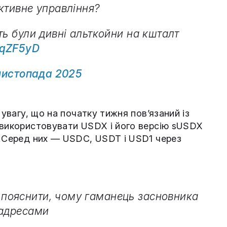
ктивне управління?
ть були дивні альткойни на кшталт
SqZF5yD
листопада 2025
 увагу, що на початку тижня пов’язаний із
 використовувати USDX і його версію sUSDX
. Серед них — USDC, USDT і USD1 через
пояснити, чому гаманець засновника
 адресами