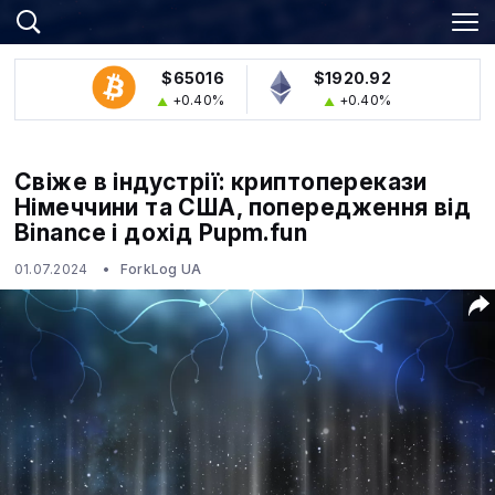
$65016
$1920.92
+0.40%
+0.40%
Свіже в індустрії: криптоперекази
Німеччини та США, попередження від
Binance і дохід Pupm.fun
01.07.2024
ForkLog UA