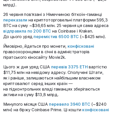
млрд).
26 червня пов’язані з Німеччиною біткоїн-гаманці
переказали
на криптоторговельні платформи 595,3
BTC на суму ~$36,65 млн. 25 червня ця сама адреса
відправила по 200 BTC
на Coinbase і Kraken.
До цього уряд
перемістив 6500 BTC
(~$425 млн).
Ймовірно, йдеться про монети,
конфісковані
правоохоронцями в січні в адміністраторів
піратського кіносайту Movie2k.
Цього ж дня уряд США
перевів 3375 ETH
вартістю
$11,75 млн на невідому адресу. Сполучені Штати,
як і раніше, залишаються найбільшим власником
криптовалют серед інших країн —
на підконтрольних владі гаманцях зберігаються
активи на суму $13,8 млрд.
Минулого місяця США
перевело 3940 BTC
(~$240
млн) на біржу Coinbase Prime. Ці кошти
конфісковані