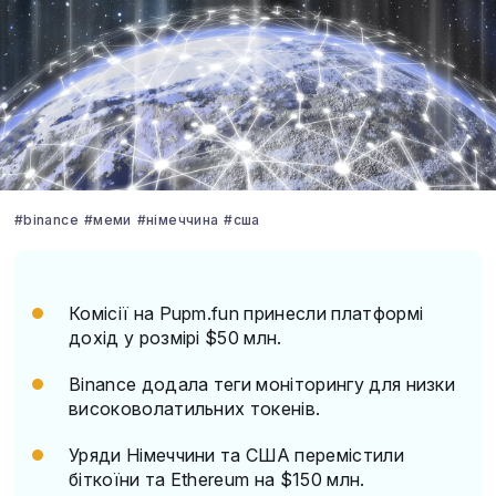
#binance
#меми
#німеччина
#сша
Комісії на Pupm.fun принесли платформі
дохід у розмірі $50 млн.
Binance додала теги моніторингу для низки
високоволатильних токенів.
Уряди Німеччини та США перемістили
біткоїни та Ethereum на $150 млн.