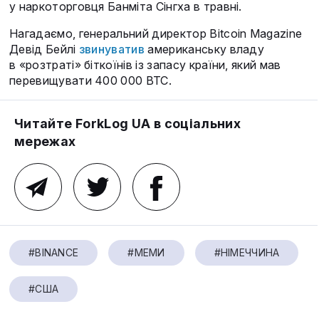
у наркоторговця Банміта Сінгха в травні.
Нагадаємо, генеральний директор Bitcoin Magazine
Девід Бейлі
звинуватив
американську владу
в «розтраті» біткоїнів із запасу країни, який мав
перевищувати 400 000 BTC.
Читайте ForkLog UA в соціальних
мережах
#BINANCE
#МЕМИ
#НІМЕЧЧИНА
#США