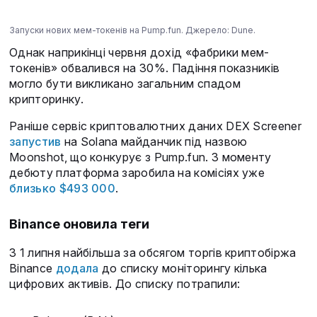
Запуски нових мем-токенів на Pump.fun. Джерело: Dune.
Однак наприкінці червня дохід «фабрики мем-
токенів» обвалився на 30%. Падіння показників
могло бути викликано загальним спадом
крипторинку.
Раніше сервіс криптовалютних даних DEX Screener
запустив
на Solana майданчик під назвою
Moonshot, що конкурує з Pump.fun. З моменту
дебюту платформа заробила на комісіях уже
близько $493 000
.
Binance оновила теги
З 1 липня найбільша за обсягом торгів криптобіржа
Binance
додала
до списку моніторингу кілька
цифрових активів. До списку потрапили: