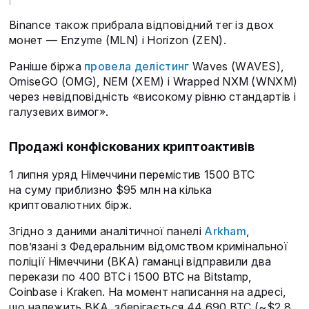
Binance також прибрала відповідний тег із двох
монет — Enzyme (MLN) і Horizon (ZEN).
Раніше біржа
провела делістинг
Waves (WAVES),
OmiseGO (OMG), NEM (XEM) і Wrapped NXM (WNXM)
через невідповідність «високому рівню стандартів і
галузевих вимог».
Продажі конфіскованих криптоактивів
1 липня уряд Німеччини перемістив 1500 BTC
на суму приблизно $95 млн на кілька
криптовалютних бірж.
Згідно з даними аналітичної панелі
Arkham
,
пов’язані з Федеральним відомством кримінальної
поліції Німеччини (BKA) гаманці відправили два
перекази по 400 BTC і 1500 BTC на Bitstamp,
Coinbase і Kraken. На момент написання на адресі,
що належить BKA, зберігається 44 690 BTC (~$2,8