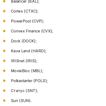
Balancer (BAL);
Cortex (CTXC);
PowerPool (CVP);
Convex Finance (CVX);
Dock (DOCK);
Kava Lend (HARD);
IRISnet (IRIS);
MovieBloc (MBL);
Polkastarter (POLS);
Статус (SNT);
Sun (SUN).