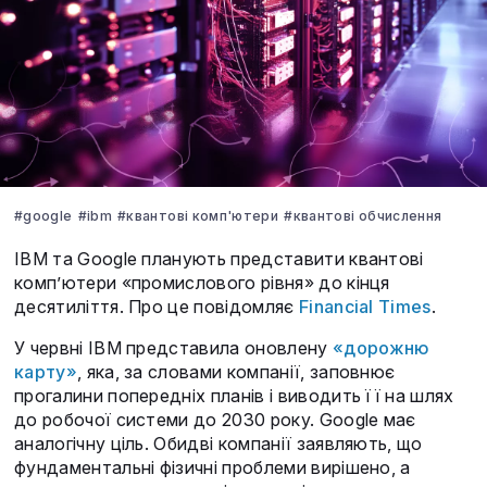
#google
#ibm
#квантові комп'ютери
#квантові обчислення
IBM та Google планують представити квантові
комп’ютери «промислового рівня» до кінця
десятиліття. Про це повідомляє
Financial Times
.
У червні IBM представила оновлену
«дорожню
карту»
, яка, за словами компанії, заповнює
прогалини попередніх планів і виводить її на шлях
до робочої системи до 2030 року. Google має
аналогічну ціль. Обидві компанії заявляють, що
фундаментальні фізичні проблеми вирішено, а