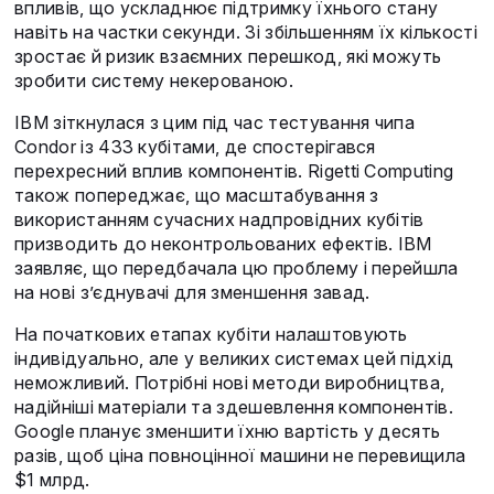
впливів, що ускладнює підтримку їхнього стану
навіть на частки секунди. Зі збільшенням їх кількості
зростає й ризик взаємних перешкод, які можуть
зробити систему некерованою.
IBM зіткнулася з цим під час тестування чипа
Condor із 433 кубітами, де спостерігався
перехресний вплив компонентів. Rigetti Computing
також попереджає, що масштабування з
використанням сучасних надпровідних кубітів
призводить до неконтрольованих ефектів. IBM
заявляє, що передбачала цю проблему і перейшла
на нові з’єднувачі для зменшення завад.
На початкових етапах кубіти налаштовують
індивідуально, але у великих системах цей підхід
неможливий. Потрібні нові методи виробництва,
надійніші матеріали та здешевлення компонентів.
Google планує зменшити їхню вартість у десять
разів, щоб ціна повноцінної машини не перевищила
$1 млрд.