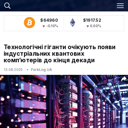
$64960
$1917.52
-0.10%
0.00%
Технологічні гіганти очікують появи
індустріальних квантових
комп’ютерів до кінця декади
13.08.2025
ForkLog UA