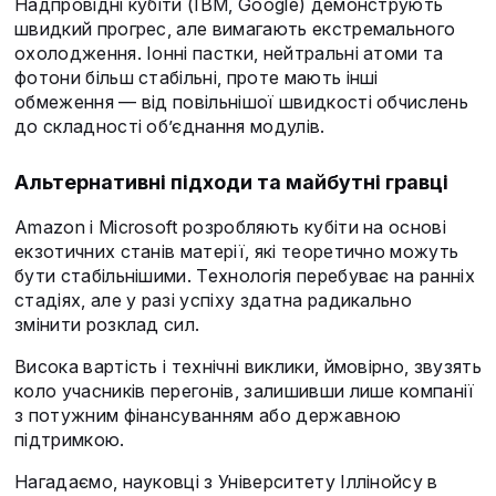
Надпровідні кубіти (IBM, Google) демонструють
швидкий прогрес, але вимагають екстремального
охолодження. Іонні пастки, нейтральні атоми та
фотони більш стабільні, проте мають інші
обмеження — від повільнішої швидкості обчислень
до складності об’єднання модулів.
Альтернативні підходи та майбутні гравці
Amazon і Microsoft розробляють кубіти на основі
екзотичних станів матерії, які теоретично можуть
бути стабільнішими. Технологія перебуває на ранніх
стадіях, але у разі успіху здатна радикально
змінити розклад сил.
Висока вартість і технічні виклики, ймовірно, звузять
коло учасників перегонів, залишивши лише компанії
з потужним фінансуванням або державною
підтримкою.
Нагадаємо, науковці з Університету Іллінойсу в