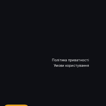
Google відкрила Android CLI
для сторонніх ШІ-агентів
Політика приватності
Умови користування