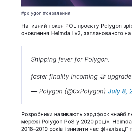
#polygon
#оновлення
Нативний токен POL проєкту Polygon зр
оновлення Heimdall v2, запланованого на 
Shipping fever for Polygon.
faster finality incoming 🤝 upgra
— Polygon (@0xPolygon)
July 8,
Розробники називають хардфорк «найбіл
мережі Polygon PoS у 2020 році». Heimdal
2018–2019 років і знизити час фіналізації