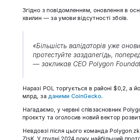
Згідно з повідомленням, оновлення в ос
хвилин — за умови відсутності збоїв.
«Більшість валідаторів уже онов
протестуйте заздалегідь, попере
— закликав CEO Polygon Foundat
Наразі POL торгується в районі $0,2, а й
млрд, за
даними CoinGecko
.
Нагадаємо, у червні співзасновник Poly
проєкту та оголосив новий вектор розвит
Невдовзі після цього команда Polygon 
ZisK. У грудні 2024 року найбільший прот