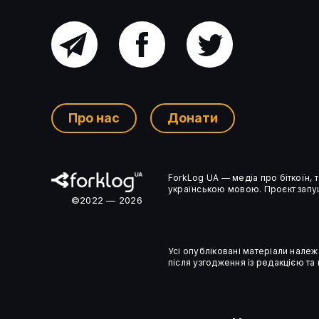
Головний
Facebook
Twitter
Розробники Sui пояснили
канал
причини трьох зупинок мережі
Про нас
Донати
Ком’юніті-
ForkLog UA — медіа про біткоїн,
чат
українською мовою. Проєкт запущ
©2022 — 2026
Усі опубліковані матеріали належ
після узгодження із редакцією та