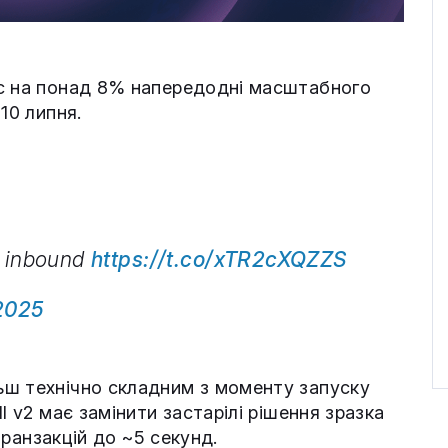
іс на понад 8% напередодні масштабного
10 липня.
de inbound
https://t.co/xTR2cXQZZS
 2025
ьш технічно складним з моменту запуску
l v2 має замінити застарілі рішення зразка
 транзакцій до ~5 секунд.