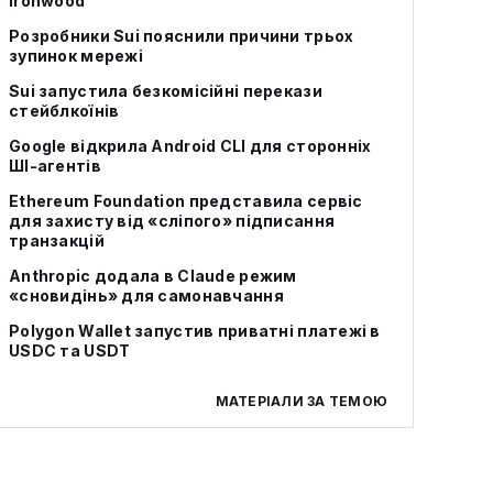
Ironwood
Розробники Sui пояснили причини трьох
зупинок мережі
Sui запустила безкомісійні перекази
стейблкоїнів
Google відкрила Android CLI для сторонніх
ШІ-агентів
Ethereum Foundation представила сервіс
для захисту від «сліпого» підписання
транзакцій
Anthropic додала в Claude режим
«сновидінь» для самонавчання
Polygon Wallet запустив приватні платежі в
USDC та USDT
МАТЕРІАЛИ ЗА ТЕМОЮ