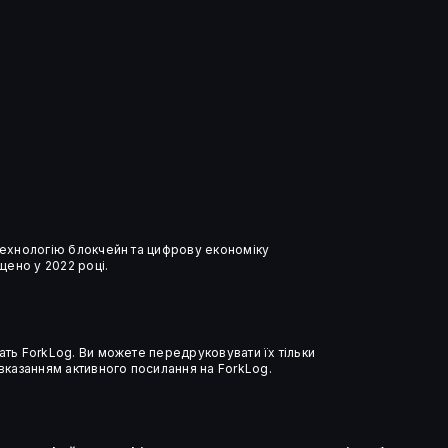
Sui запустила безкомісійні
перекази стейблкоїнів
 технологію блокчейн та цифрову економіку
ено у 2022 році.
ать ForkLog. Ви можете передруковувати їх тільки
 вказанням активного посилання на ForkLog.