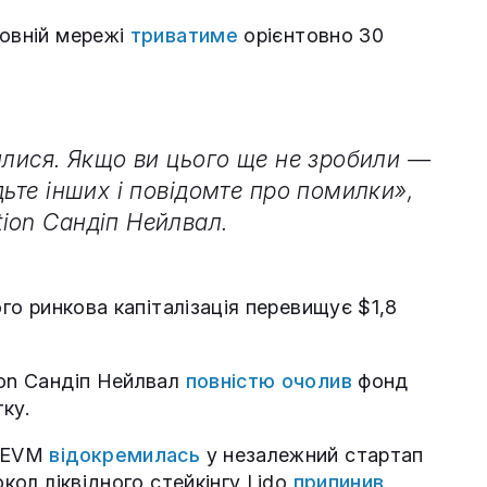
новній мережі
триватиме
орієнтовно 30
илися. Якщо ви цього ще не зробили —
дьте інших і повідомте про помилки»,
ion Сандіп Нейлвал.
ого ринкова капіталізація перевищує $1,8
gon Сандіп Нейлвал
повністю очолив
фонд
ку.
zkEVM
відокремилась
у незалежний стартап
окол ліквідного стейкінгу Lido
припинив