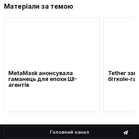
Матеріали за темою
MetaMask анонсувала
Tether за
гаманець для епохи ШІ-
біткоїн-г
агентів
Головний канал