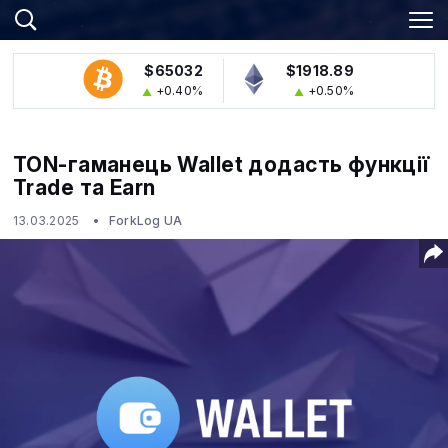
$65032
$1918.89
+0.40%
+0.50%
TON-гаманець Wallet додасть функції
Trade та Earn
13.03.2025
ForkLog UA