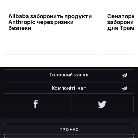
Alibaba заборонить продукти
Сенаторка
Anthropic через ризики
заборонит
безпеки
для Трамп
Головний канал
Ком’юніті-чат
Facebook
Twitter
ПРО НАС