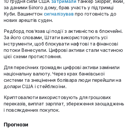
10 грудня сили США
затримали
танкер Skipper, який,
за даними Білого дому, брав участь у підтримці
Куби. Вашингтон
сигналізував
про готовність до
нових арештів суден.
Редборд пов’язав ці події з активністю в блокчейні.
За його словами, Штати використовують усі
інструменти, щоб блокувати нафтові та фінансові
потоки Венесуели. Цифрові активи стали частиною
цієї схеми протистояння.
Для пересічних громадян цифрові активи замінили
національну валюту. Через крах банківської
системи та знецінення болівара люди перейшли на
долари США і стейблкоїни.
Криптовалюти використовують для грошових
переказів, виплат зарплат, збереження заощаджень
і повсякденних покупок.
Прогнози