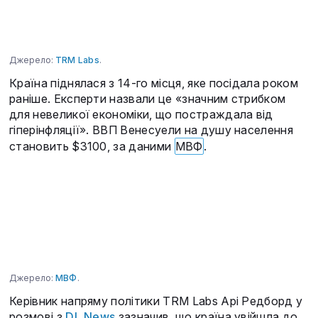
Джерело:
TRM Labs
.
Країна піднялася з 14-го місця, яке посідала роком
раніше. Експерти назвали це «значним стрибком
для невеликої економіки, що постраждала від
гіперінфляції». ВВП Венесуели на душу населення
становить $3100, за даними
МВФ
.
Джерело:
МВФ
.
Керівник напряму політики TRM Labs Арі Редборд у
розмові з
DL News
зазначив, що країна увійшла до