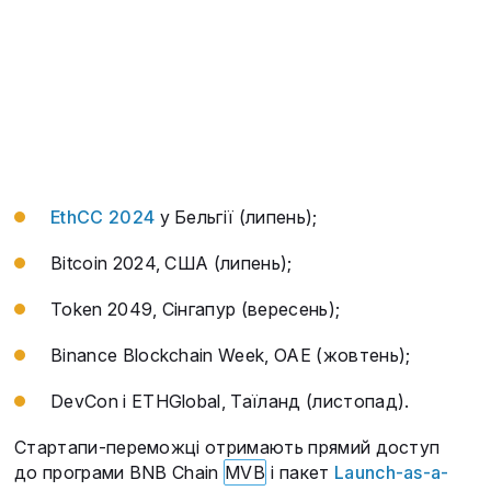
EthCC 2024
у Бельгії (липень);
Bitcoin 2024, США (липень);
Token 2049, Сінгапур (вересень);
Binance Blockchain Week, ОАЕ (жовтень);
DevCon і ETHGlobal, Таїланд (листопад).
Стартапи-переможці отримають прямий доступ
до програми BNB Chain
MVB
і пакет
Launch-as-a-