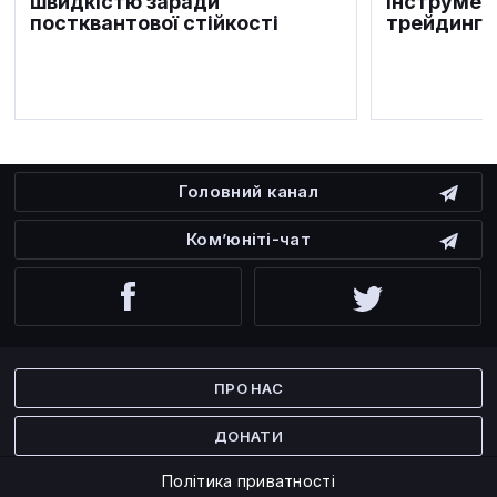
швидкістю заради
інструмен
постквантової стійкості
трейдингу 
Головний канал
Ком’юніті-чат
Facebook
Twitter
ПРО НАС
ДОНАТИ
Політика приватності