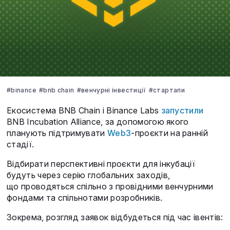
#binance
#bnb chain
#венчурні інвестиції
#стартапи
Екосистема BNB Chain і Binance Labs
запустили
BNB Incubation Alliance, за допомогою якого
планують підтримувати
Web3
-проєкти на ранній
стадії.
Відбирати перспективні проєкти для інкубації
будуть через серію глобальних заходів,
що проводяться спільно з провідними венчурними
фондами та спільнотами розробників.
Зокрема, розгляд заявок відбудеться під час івентів: