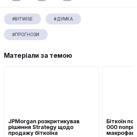
#BITWISE
#ДУМКА
#ПРОГНОЗИ
Матеріали за темою
JPMorgan розкритикував
Біткоїн по
рішення Strategy щодо
000 попри
продажу біткоїна
макрофакт