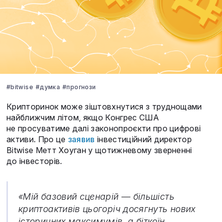
#bitwise
#думка
#прогнози
Крипторинок може зіштовхнутися з труднощами
найближчим літом, якщо Конгрес США
не просуватиме далі законопроєкти про цифрові
активи. Про це
заявив
інвестиційний директор
Bitwise Метт Хоуган у щотижневому зверненні
до інвесторів.
«Мій базовий сценарій — більшість
криптоактивів цьогоріч досягнуть нових
історичних максимумів, а біткоїн