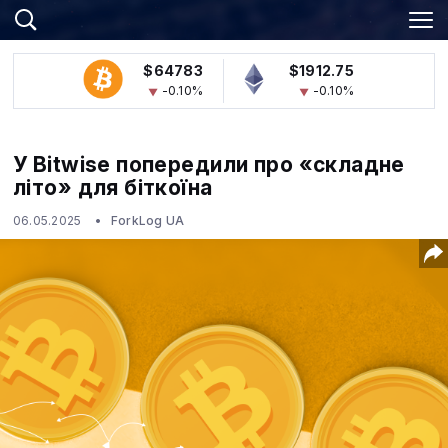
$64783
$1912.75
-0.10%
-0.10%
У Bitwise попередили про «складне
літо» для біткоїна
06.05.2025
ForkLog UA