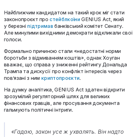
Найближчим кандидатом на такий крок міг стати
законопроєкт про
стейблкоїни
GENIUS Act, який
у березні
підтримав
банківський комітет Сенату.
Але минулими вихідними демократи відкликали свої
голоси.
Формально причиною стали «недостатні норми
боротьби з відмиванням коштів», однак Хоуган
вважає, що справа у зниженні рейтингу Дональда
Трампа та дискусії про конфлікт інтересів через
пов’язані з ним
криптопроєкти
.
На думку аналітика, GENIUS Act здатен відкрити
зрозумілий регуляторний шлях для великих
фінансових гравців, але просування документа
гальмують політичні інтриги.
«Гадаю, закон усе ж ухвалять. Він надто