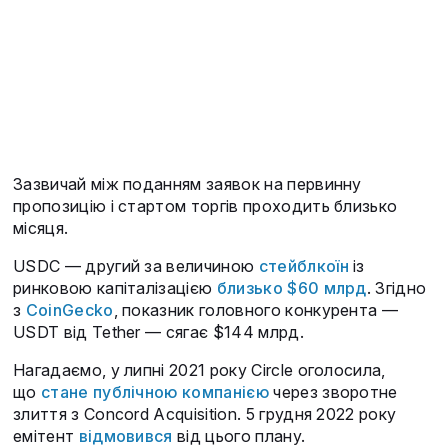
Зазвичай між поданням заявок на первинну
пропозицію і стартом торгів проходить близько
місяця.
USDC — другий за величиною
стейблкоїн
із
ринковою капіталізацією
близько $60 млрд
. Згідно
з
CoinGecko
, показник головного конкурента —
USDT від Tether — сягає $144 млрд.
Нагадаємо, у липні 2021 року Circle оголосила,
що
стане публічною компанією
через зворотне
злиття з Concord Acquisition. 5 грудня 2022 року
емітент
відмовився
від цього плану.