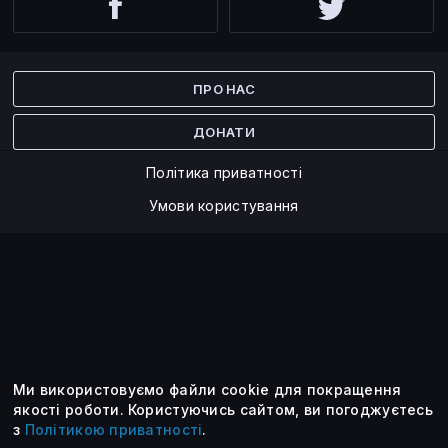
Facebook
Twitter
ПРО НАС
ДОНАТИ
Політика приватності
Умови користування
Ми використовуємо файли cookie для покращення
©2014 — 2026
якості роботи.
Користуючись сайтом, ви погоджуєтесь
з
Політикою приватності
.
Усі опубліковані матеріали належать ForkLog. Ви можете