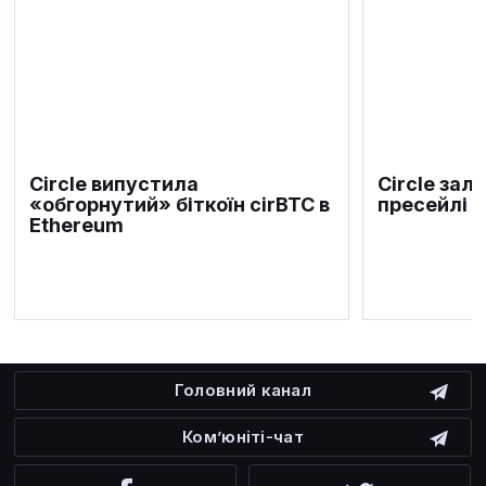
Circle випустила
Circle зал
«обгорнутий» біткоїн cirBTC в
пресейлі 
Ethereum
Головний канал
Ком’юніті-чат