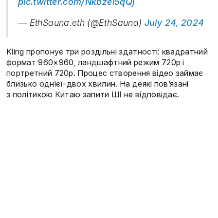
pic.twitter.com/Nkbzel5qQj
— EthSauna.eth (@EthSauna)
July 24, 2024
Kling пропонує три роздільні здатності: квадратний
формат 960×960, ландшафтний режим 720p і
портретний 720p. Процес створення відео займає
близько однієї-двох хвилин. На деякі пов’язані
з політикою Китаю запити ШІ не відповідає.