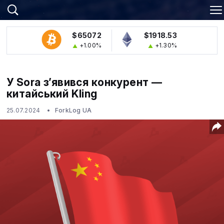
$65072
$1918.53
+1.00%
+1.30%
У Sora з’явився конкурент —
китайський Kling
25.07.2024
ForkLog UA