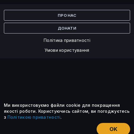
Facebook
Twitter
ПРО НАС
ДОНАТИ
Політика приватності
Умови користування
Ми використовуємо файли cookie для покращення
©2014 — 2026
якості роботи.
Користуючись сайтом, ви погоджуєтесь
з
Політикою приватності
.
Усі опубліковані матеріали належать ForkLog. Ви можете
передруковувати їх тільки після узгодження із редакцією та
OK
вказанням активного посилання на ForkLog.
НОВИНИ
ЕКСКЛЮЗИВ
ЕСЕ
КУРСИ КРИПТОВАЛЮТ