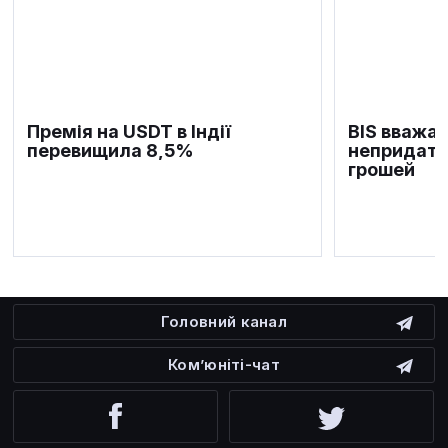
Премія на USDT в Індії
BIS вважає
перевищила 8,5%
непридатн
грошей
Головний канал
Ком’юніті-чат