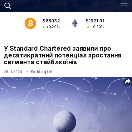
$65032
$1921.01
+0.20%
+0.20%
У Standard Chartered заявили про
десятикратний потенціал зростання
сегмента стейблкоїнів
28.11.2024
ForkLog UA