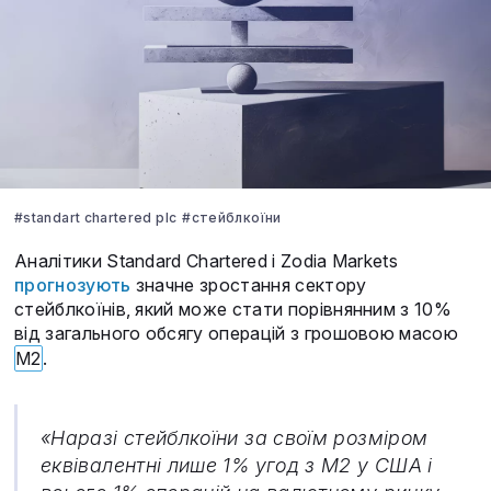
#standart chartered plc
#стейблкоїни
Аналітики Standard Chartered і Zodia Markets
прогнозують
значне зростання сектору
стейблкоїнів, який може стати порівнянним з 10%
від загального обсягу операцій з грошовою масою
M2
.
«Наразі стейблкоїни за своїм розміром
еквівалентні лише 1% угод з M2 у США і