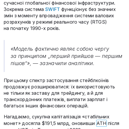
сучасної глобальної фінансової інфраструктури.
Зокрема система
SWIFT
функціонує без значних
змін з моменту впровадження системи валових
розрахунків у режимі реального часу (RTGS)
на початку 1990-х років.
«Модель фактично являє собою чергу
за принципом „перший прийшов — першим
пішов“», — зазначили аналітики.
При цьому спектр застосування стейблкоїнів
продовжує розширюватися: їх використовують
не тільки як заставу для трейдингу, а й для
транскордонних платежів, виплати зарплат і
багатьох інших фінансових операцій.
Нагадаємо, сукупна капіталізація «стабільних
монет» досягла $191,5 млрд, оновивши
ATH
після