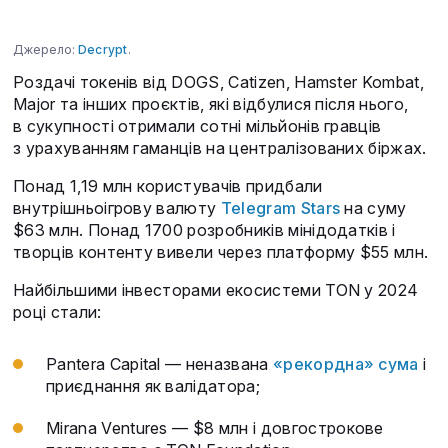
Джерело:
Decrypt
.
Роздачі токенів від DOGS, Catizen, Hamster Kombat,
Major та інших проєктів, які відбулися після нього,
в сукупності отримали сотні мільйонів гравців
з урахуванням гаманців на централізованих біржах.
Понад 1,19 млн користувачів придбали
внутрішньоігрову валюту
Telegram Stars
на суму
$63 млн. Понад 1700 розробників мінідодатків і
творців контенту вивели через платформу $55 млн.
Найбільшими інвесторами екосистеми TON у 2024
році стали:
Pantera Capital — неназвана
«рекордна» сума
і
приєднання як валідатора;
Mirana Ventures — $8 млн і довгострокове