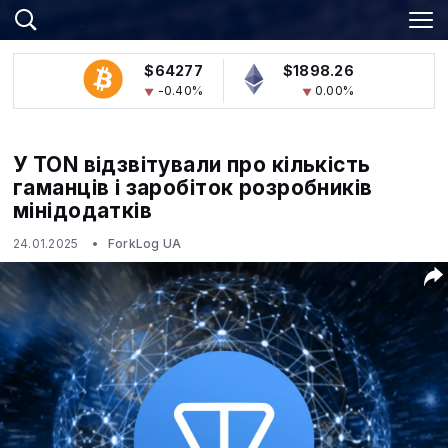
$64277
$1898.26
-0.40%
0.00%
У TON відзвітували про кількість
гаманців і заробіток розробників
мінідодатків
24.01.2025
ForkLog UA