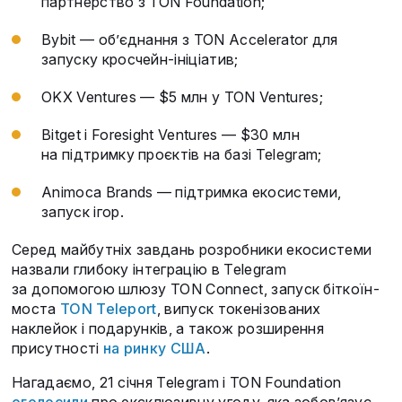
партнерство з TON Foundation;
Bybit — об’єднання з TON Accelerator для
запуску кросчейн-ініціатив;
OKX Ventures — $5 млн у TON Ventures;
Bitget і Foresight Ventures — $30 млн
на підтримку проєктів на базі Telegram;
Animoca Brands — підтримка екосистеми,
запуск ігор.
Серед майбутніх завдань розробники екосистеми
назвали глибоку інтеграцію в Telegram
за допомогою шлюзу TON Connect, запуск біткоїн-
моста
TON Teleport
, випуск токенізованих
наклейок і подарунків, а також розширення
присутності
на ринку США
.
Нагадаємо, 21 січня Telegram і TON Foundation
оголосили
про ексклюзивну угоду, яка зобов’язує