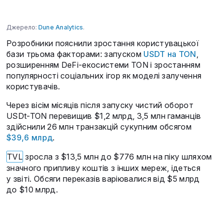
Джерело:
Dune Analytics
.
Розробники пояснили зростання користувацької
бази трьома факторами: запуском
USDT на TON
,
розширенням DeFi-екосистеми TON і зростанням
популярності соціальних ігор як моделі залучення
користувачів.
Через вісім місяців після запуску чистий оборот
USDt-TON перевищив $1,2 млрд, 3,5 млн гаманців
здійснили 26 млн транзакцій сукупним обсягом
$39,6 млрд
.
TVL
зросла з $13,5 млн до $776 млн на піку шляхом
значного припливу коштів з інших мереж, ідеться
у звіті. Обсяги переказів варіювалися від $5 млрд
до $10 млрд.