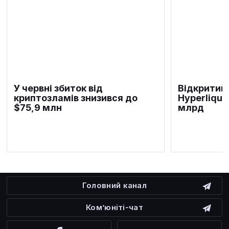
У червні збиток від
Відкритий 
криптозламів знизився до
Hyperliqui
$75,9 млн
млрд
Головний канал
Ком’юніті-чат