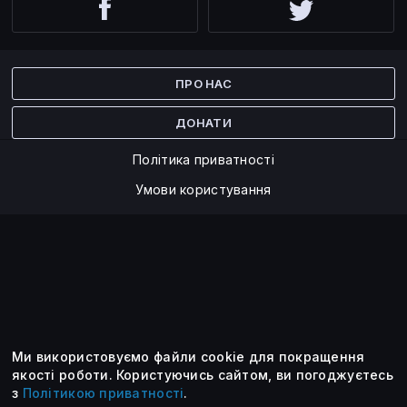
Facebook
Twitter
ПРО НАС
ДОНАТИ
Політика приватності
Умови користування
Ми використовуємо файли cookie для покращення
©2014 — 2026
якості роботи.
Користуючись сайтом, ви погоджуєтесь
з
Політикою приватності
.
Усі опубліковані матеріали належать ForkLog. Ви можете