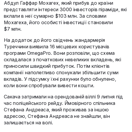
Абдул Гаффар Мохагех, який прибув до країни
представляти інтереси 3000 інвесторів піраміди, які
вклали в неї сумарно $103 млн. За словами
Мохагеха, його особисті інвестиції становили
$7 млн.
На додаток до його свідчень жандармерія
Туреччини виявила 16 місцевих користувачів
програми OmegaPro. Вони розповіли, що схема
складалася з початкових невеликих вкладень, які
приносили швидкий прибуток. Потім клієнтів
компанії наполегливо спонукали збільшити суми
вкладів. У підсумку їхні рахунки було обнулено,
коли вони спробували вивести кошти.
Сакача затримали на орендованій віллі 9 липня під
час поліцейського рейду. Ймовірного спільника
Стефана Андреаса, який проживав за іншою
адресою, Стефана Андреаса не знайшли, він
залишається на волі.