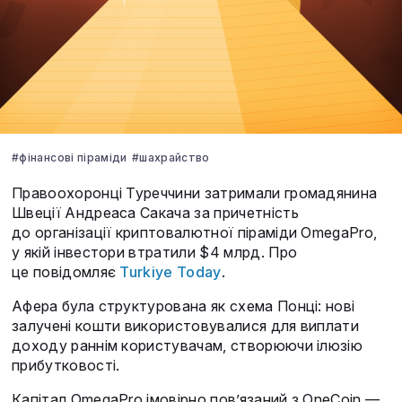
#фінансові піраміди
#шахрайство
Правоохоронці Туреччини затримали громадянина
Швеції Андреаса Сакача за причетність
до організації криптовалютної піраміди OmegaPro,
у якій інвестори втратили $4 млрд. Про
це повідомляє
Turkiye Today
.
Афера була структурована як схема Понці: нові
залучені кошти використовувалися для виплати
доходу раннім користувачам, створюючи ілюзію
прибутковості.
Капітал OmegaPro імовірно пов’язаний з OneCoin —