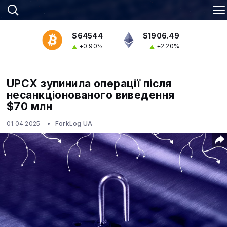
$64544
$1906.49
+0.90%
+2.20%
UPCX зупинила операції після
несанкціонованого виведення
$70 млн
01.04.2025
ForkLog UA