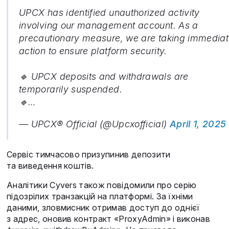
UPCX has identified unauthorized activity
involving our management account. As a
precautionary measure, we are taking immedia
action to ensure platform security.
🔹 UPCX deposits and withdrawals are
temporarily suspended.
🔹…
— UPCX® Official (@Upcxofficial)
April 1, 2025
Сервіс тимчасово призупинив депозити
та виведення коштів.
Аналітики Cyvers також повідомили про серію
підозрілих транзакцій на платформі. За їхніми
даними, зловмисник отримав доступ до однієї
з адрес, оновив контракт «ProxyAdmin» і виконав