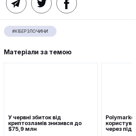
#КІБЕРЗЛОЧИНИ
Матеріали за темою
У червні збиток від
Polymarke
криптозламів знизився до
користува
$75,9 млн
через під