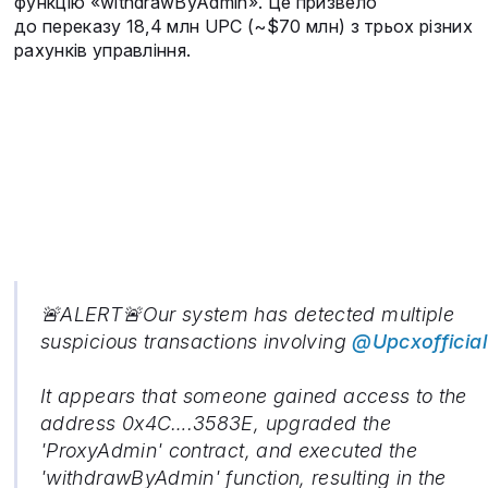
функцію «withdrawByAdmin». Це призвело
до переказу 18,4 млн UPC (~$70 млн) з трьох різних
рахунків управління.
🚨ALERT🚨Our system has detected multiple
suspicious transactions involving
@Upcxofficial
It appears that someone gained access to the
address 0x4C….3583E, upgraded the
'ProxyAdmin' contract, and executed the
'withdrawByAdmin' function, resulting in the