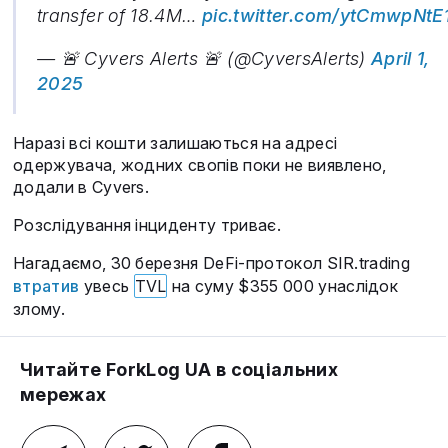
transfer of 18.4M…
pic.twitter.com/ytCmwpNtE
— 🚨 Cyvers Alerts 🚨 (@CyversAlerts)
April 1,
2025
Наразі всі кошти залишаються на адресі
одержувача, жодних свопів поки не виявлено,
додали в Cyvers.
Розслідування інциденту триває.
Нагадаємо, 30 березня DeFi-протокол SIR.trading
втратив
увесь
TVL
на суму $355 000 унаслідок
злому.
Читайте ForkLog UA в соціальних
мережах