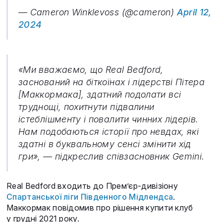
— Cameron Winklevoss (@cameron)
April 12,
2024
«Ми вважаємо, що Real Bedford,
заснований на біткоїнах і лідерстві Пітера
[Маккормака], здатний подолати всі
труднощі, похитнути підвалини
істеблішменту і повалити чинних лідерів.
Нам подобаються історії про невдах, які
здатні в буквальному сенсі змінити хід
гри», — підкреслив співзасновник Gemini.
Real Bedford входить до Прем’єр-дивізіону
Спартанської ліги Південного Мідлендса
.
Маккормак повідомив про рішення купити клуб
у грудні 2021 року.