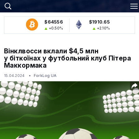
$64556
$1910.65
+0.50%
+2.10%
Вінклвосси вклали $4,5 млн
у біткоїнах у футбольний клуб Пітера
Маккормака
15.04.2024
ForkLog UA