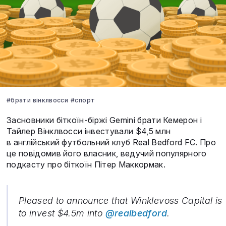
#брати вінклвосси
#спорт
Засновники біткоїн-біржі Gemini брати Кемерон і
Тайлер Вінклвосси інвестували $4,5 млн
в англійський футбольний клуб Real Bedford FC. Про
це повідомив його власник, ведучий популярного
подкасту про біткоїн Пітер Маккормак.
Pleased to announce that Winklevoss Capital is
to invest $4.5m into
@realbedford
.