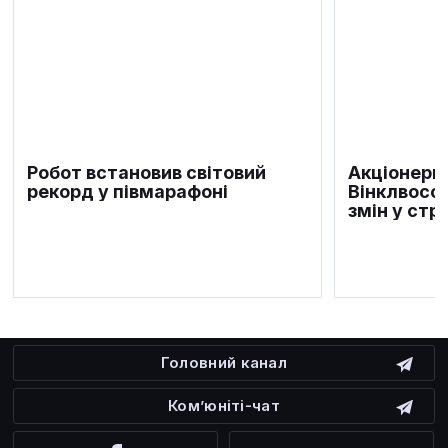
Робот встановив світовий
Акціонери 
рекорд у півмарафоні
Вінклвоссі
змін у стр
Головний канал
Ком’юніті-чат