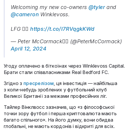
Welcoming my new co-owners
@tyler
and
@cameron
Winklevoss.
LFG 🏴‍☠️
https://t.co/I7RVqgkKWd
— Peter McCormack🏴‍☠️ (@PeterMcCormack)
April 12, 2024
Угоду оплачено в біткоїнах через Winklevoss Capital.
Брати стали співвласниками Real Bedford FC.
Згідно з
пресрелізом
, ця інвестиція — найбільша
з коли-небудь зроблених у футбольний клуб
Великої Британії за межами професійних ліг.
Тайлер Вінклвосс зазначив, що «з філософської
точки зору футбол і перша криптовалюта мають
багато спільного». На його думку, вони обидва
глобальні, не мають кордонів і відкриті для всіх.