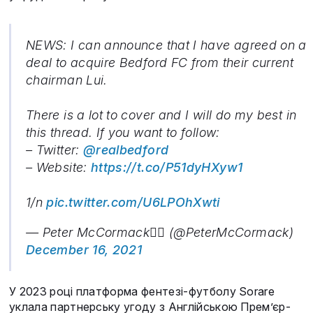
NEWS: I can announce that I have agreed on a
deal to acquire Bedford FC from their current
chairman Lui.
There is a lot to cover and I will do my best in
this thread. If you want to follow:
– Twitter:
@realbedford
– Website:
https://t.co/P51dyHXyw1
1/n
pic.twitter.com/U6LPOhXwti
— Peter McCormack🏴‍☠️ (@PeterMcCormack)
December 16, 2021
У 2023 році платформа фентезі-футболу Sorare
уклала партнерську угоду з Англійською Прем’єр-