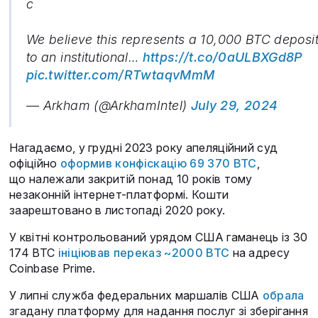
c
We believe this represents a 10,000 BTC deposi
to an institutional…
https://t.co/0aULBXGd8P
pic.twitter.com/RTwtaqvMmM
— Arkham (@ArkhamIntel)
July 29, 2024
Нагадаємо, у грудні 2023 року апеляційний суд
офіційно
оформив конфіскацію 69 370 BTC
,
що належали закритій понад 10 років тому
незаконній інтернет-платформі. Кошти
заарештовано в листопаді 2020 року.
У квітні контрольований урядом США гаманець із 30
174 BTC
ініціював переказ ~2000 BTC
на адресу
Coinbase Prime.
У липні служба федеральних маршалів США
обрала
згадану платформу для надання послуг зі зберігання