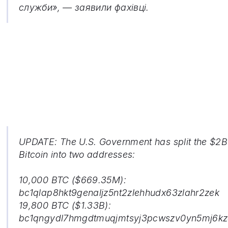
служби», — заявили фахівці.
UPDATE: The U.S. Government has split the $2B
Bitcoin into two addresses:
10,000 BTC ($669.35M):
bc1qlap8hkt9genaljz5nt2zlehhudx63zlahr2zek
19,800 BTC ($1.33B):
bc1qngydl7hmgdtmuqjmtsyj3pcwszv0yn5mj6k