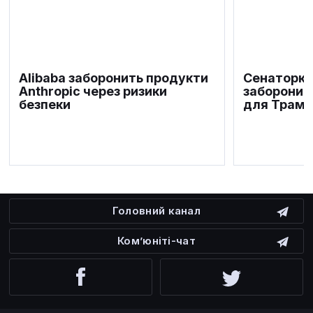
Alibaba заборонить продукти
Сенаторка
Anthropic через ризики
заборонит
безпеки
для Трамп
Головний канал
Ком’юніті-чат