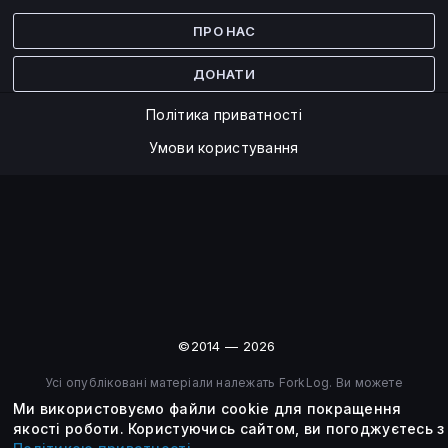
Facebook
Twitter
ПРО НАС
ДОНАТИ
Політика приватності
Умови користування
©2014 — 2026
Усі опубліковані матеріали належать ForkLog. Ви можете
передруковувати їх тільки після узгодження із редакцією та
Ми використовуємо файли cookie для покращення
вказанням активного посилання на ForkLog.
якості роботи.
Користуючись сайтом, ви погоджуєтесь з