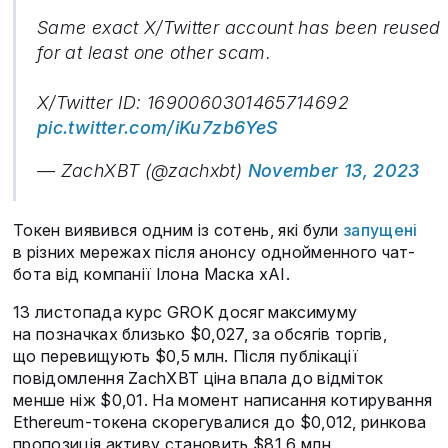
Same exact X/Twitter account has been reused
for at least one other scam.
X/Twitter ID: 1690060301465714692
pic.twitter.com/iKu7zb6YeS
— ZachXBT (@zachxbt)
November 13, 2023
Токен виявився одним із сотень, які були
запущені
в різних мережах після анонсу однойменного чат-
бота від компанії Ілона Маска xAI.
13 листопада курс GROK досяг максимуму
на позначках близько $0,027, за обсягів торгів,
що перевищують $0,5 млн. Після публікації
повідомлення ZachXBT ціна впала до відміток
менше ніж $0,01. На момент написання котирування
Ethereum-токена скорегувалися до $0,012, ринкова
пропозиція активу становить $81,6 млн,