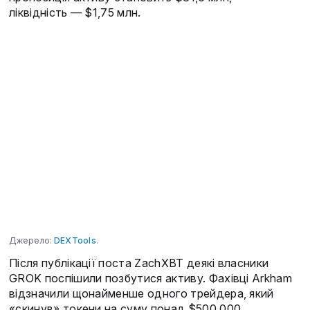
ліквідність — $1,75 млн.
Джерело:
DEXTools
.
Після публікації поста ZachXBT деякі власники
GROK поспішили позбутися активу. Фахівці Arkham
відзначили щонайменше одного трейдера, який
«скинув» токени на суму понад $500 000