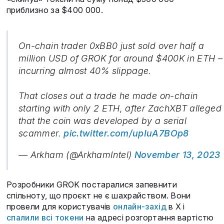
приблизно за $400 000.
On-chain trader 0xBB0 just sold over half a
million USD of GROK for around $400K in ETH –
incurring almost 40% slippage.
That closes out a trade he made on-chain
starting with only 2 ETH, after ZachXBT alleged
that the coin was developed by a serial
scammer.
pic.twitter.com/upIuA7BOp8
— Arkham (@ArkhamIntel)
November 13, 2023
Розробники GROK постаралися запевнити
спільноту, що проєкт не є шахрайством. Вони
провели для користувачів
онлайн-захід
в X і
спалили всі токени
на адресі розгортання вартістю