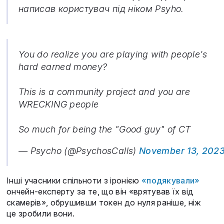
написав користувач під ніком Psyho.
You do realize you are playing with people's
hard earned money?
This is a community project and you are
WRECKING people
So much for being the "Good guy" of CT
— Psycho (@PsychosCalls)
November 13, 202
Інші учасники спільноти з іронією
«подякували»
ончейн-експерту за те, що він «врятував їх від
скамерів», обрушивши токен до нуля раніше, ніж
це зробили вони.