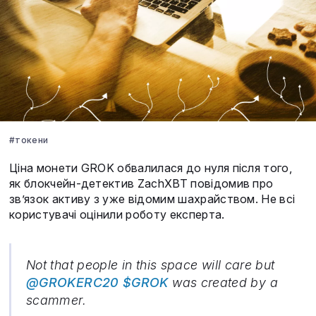
#токени
Ціна монети GROK обвалилася до нуля після того,
як блокчейн-детектив ZachXBT повідомив про
зв’язок активу з уже відомим шахрайством. Не всі
користувачі оцінили роботу експерта.
Not that people in this space will care but
@GROKERC20
$GROK
was created by a
scammer.