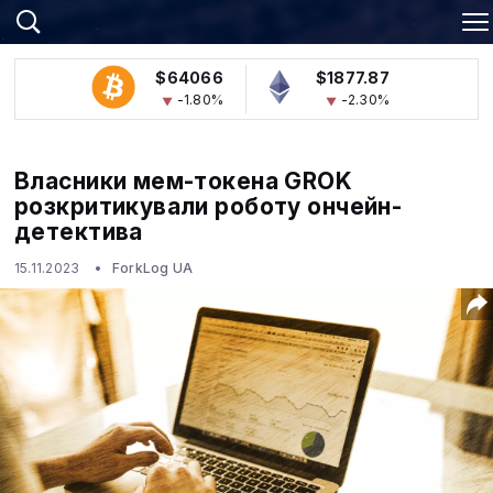
$64066
$1877.87
-1.80%
-2.30%
Власники мем-токена GROK
розкритикували роботу ончейн-
детектива
15.11.2023
ForkLog UA