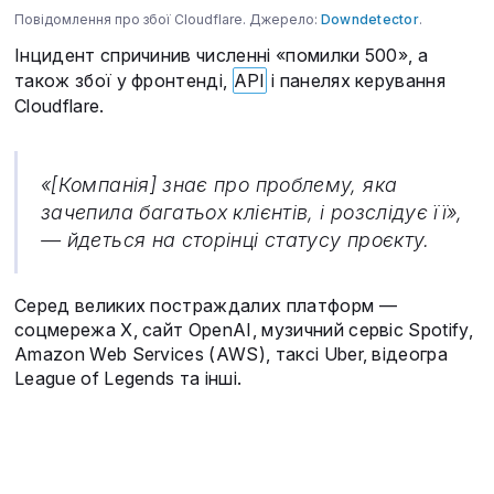
Повідомлення про збої Cloudflare. Джерело:
Downdetector
.
Інцидент спричинив численні «помилки 500», а
також збої у фронтенді,
API
і панелях керування
Cloudflare.
«[Компанія] знає про проблему, яка
зачепила багатьох клієнтів, і розслідує її»,
— йдеться на сторінці статусу проєкту.
Серед великих постраждалих платформ —
соцмережа X, сайт OpenAI, музичний сервіс Spotify,
Amazon Web Services (AWS), таксі Uber, відеогра
League of Legends та інші.