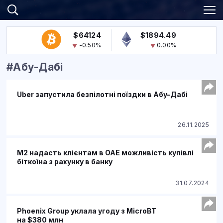
$64124
$1894.49
-0.50%
0.00%
#Абу-Дабі
Uber запустила безпілотні поїздки в Абу-Дабі
26.11.2025
M2 надасть клієнтам в ОАЕ можливість купівлі
біткоїна з рахунку в банку
31.07.2024
Phoenix Group уклала угоду з MicroBT
на $380 млн