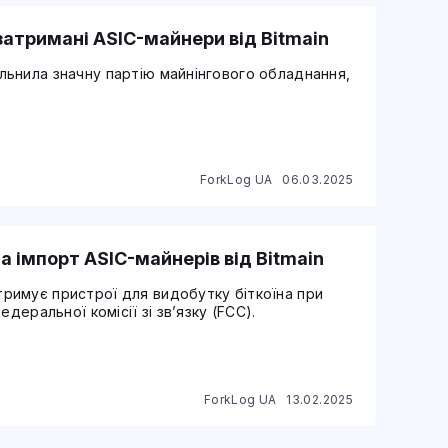
атримані ASIC-майнери від Bitmain
ьнила значну партію майнінгового обладнання,
ForkLog UA
06.03.2025
 імпорт ASIC-майнерів від Bitmain
римує пристрої для видобутку біткоїна при
деральної комісії зі зв’язку (FCC).
ForkLog UA
13.02.2025