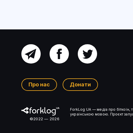
Головний
Facebook
Twitter
канал
Про нас
Донати
Ком’юніті-
ForkLog UA — медіа про біткоїн,
чат
українською мовою. Проєкт запущ
©2022 — 2026