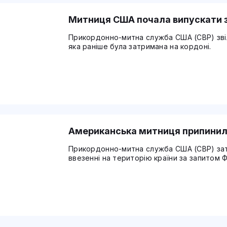
Митниця США почала випускати з
Прикордонно-митна служба США (CBP) звіл
яка раніше була затримана на кордоні.
Американська митниця припинила
Прикордонно-митна служба США (CBP) зат
ввезенні на територію країни за запитом Фе