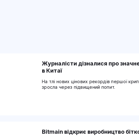
Журналісти дізналися про значне
в Китаї
На тлі нових цінових рекордів першої кри
зросла через підвищений попит.
Bitmain відкриє виробництво бітк