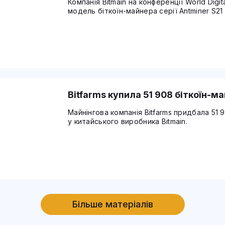
Компанія Bitmain на конференції World Digi
модель біткоїн-майнера серії Antminer S21
Bitfarms купила 51 908 біткоїн-ма
Майнінгова компанія Bitfarms придбала 51 
у китайського виробника Bitmain.
Більше матеріалів