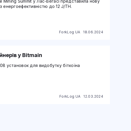
tal Mining Summit у Лас-Вегасі представила нову
 з енергоефективністю до 12 J/TH.
ForkLog UA
18.06.2024
йнерів у Bitmain
908 установок для видобутку біткоїна
ForkLog UA
12.03.2024