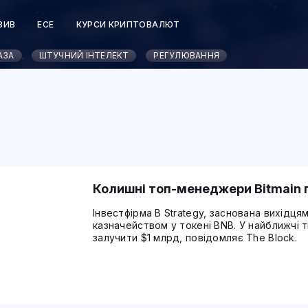
ЗИВ
ЕСЕ
КУРСИ КРИПТОВАЛЮТ
АЗА
ШТУЧНИЙ ІНТЕЛЕКТ
РЕГУЛЮВАННЯ
Колишні топ-менеджери Bitmain 
Інвестфірма B Strategy, заснована вихідцям
казначейством у токені BNB. У найближчі 
залучити $1 млрд, повідомляє The Block.