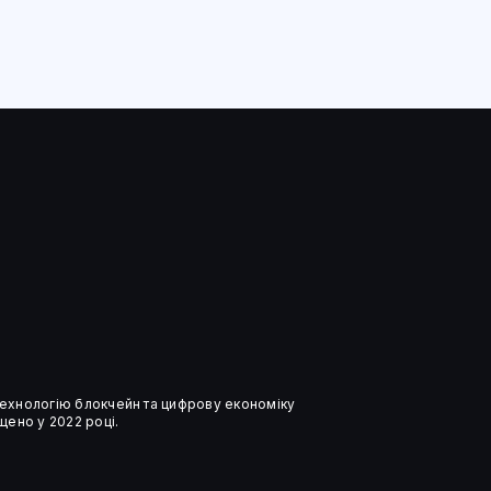
 технологію блокчейн та цифрову економіку
ено у 2022 році.