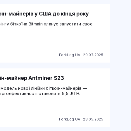
оїн-майнерів у США до кінця року
нгу біткоїна Bitmain планує запустити своє
ForkLog UA
29.07.2025
оїн-майнер Antminer S23
модель нової лінійки біткоїн-майнерів —
ергоефективності становить 9,5 J/TH.
ForkLog UA
28.05.2025