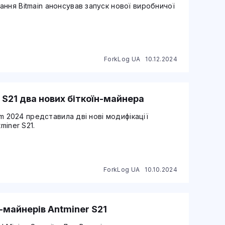
ння Bitmain анонсував запуск нової виробничої
ForkLog UA
10.12.2024
r S21 два нових біткоїн-майнера
am 2024 представила дві нові модифікації
miner S21.
ForkLog UA
10.10.2024
н-майнерів Antminer S21