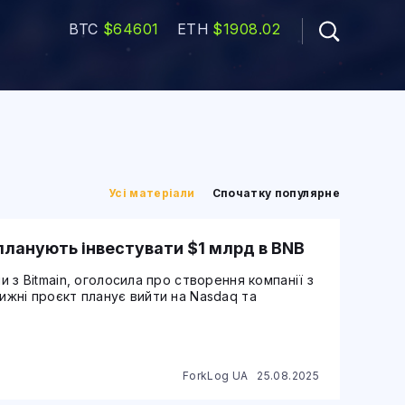
BTC
$64601
ETH
$1908.02
Усі матеріали
Спочатку популярне
планують інвестувати $1 млрд в BNB
и з Bitmain, оголосила про створення компанії з
тижні проєкт планує вийти на Nasdaq та
ForkLog UA
25.08.2025