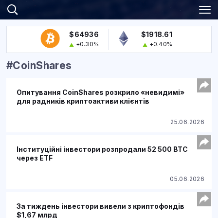
$64936
$1918.61
+0.30%
+0.40%
#CoinShares
Опитування CoinShares розкрило «невидимі»
для радників криптоактиви клієнтів
25.06.2026
Інституційні інвестори розпродали 52 500 BTC
через ETF
05.06.2026
За тиждень інвестори вивели з криптофондів
$1,67 млрд