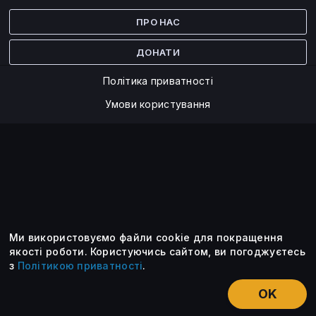
Facebook
Twitter
ПРО НАС
ДОНАТИ
Політика приватності
Умови користування
Ми використовуємо файли cookie для покращення
©2014 — 2026
якості роботи.
Користуючись сайтом, ви погоджуєтесь
з
Політикою приватності
.
Усі опубліковані матеріали належать ForkLog. Ви можете
передруковувати їх тільки після узгодження із редакцією та
OK
вказанням активного посилання на ForkLog.
НОВИНИ
ЕКСКЛЮЗИВ
ЕСЕ
КУРСИ КРИПТОВАЛЮТ