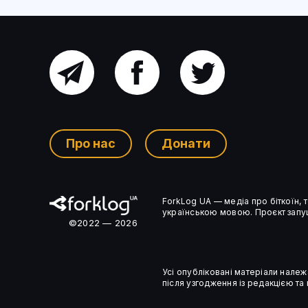
Головний
Facebook
Twitter
канал
Про нас
Донати
Ком’юніті-
ForkLog UA — медіа про біткоїн,
чат
українською мовою. Проєкт запущ
©2022 — 2026
Усі опубліковані матеріали належ
після узгодження із редакцією та