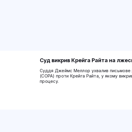
Суд викрив Крейга Райта на лжес
Суддя Джеймс Меллор ухвалив письмове ріш
(COPA) проти Крейга Райта, у якому викри
процесу.