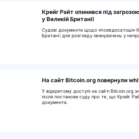
Крейг Райт опинився під загрозо
у Великій Британії
Судові документи щодо «псевдосатоші» К
Британії для розгляду звинувачень у непра
На сайт Bitcoin.org повернули whi
У відкритому доступі на сайті Bitcoin.org
після постанови суду про те, що Крейг Р
документа.