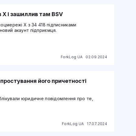
в X і зашиллив там BSV
соцмережі X з 34 418 підписниками
новий акаунт підприємця.
ForkLog UA
02.09.2024
 спростування його причетності
блікували юридичне повідомлення про те,
ForkLog UA
17.07.2024