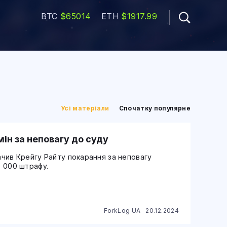
BTC
$65014
ETH
$1917.99
Усі матеріали
Спочатку популярне
ін за неповагу до суду
начив Крейгу Райту покарання за неповагу
0 000 штрафу.
ForkLog UA
20.12.2024