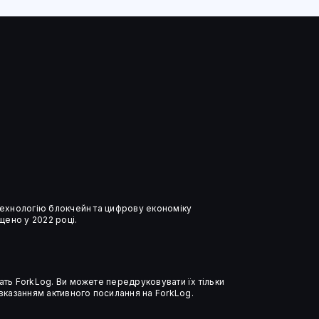
 технологію блокчейн та цифрову економіку
ено у 2022 році.
ать ForkLog. Ви можете передруковувати їх тільки
 вказанням активного посилання на ForkLog.