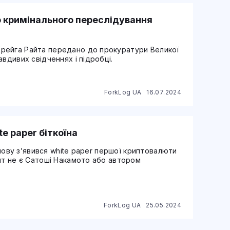
ю кримінального переслідування
рейга Райта передано до прокуратури Великої
вдивих свідченнях і підробці.
ForkLog UA
16.07.2024
te paper біткоїна
 знову з’явився white paper першої криптовалюти
айт не є Сатоші Накамото або автором
ForkLog UA
25.05.2024