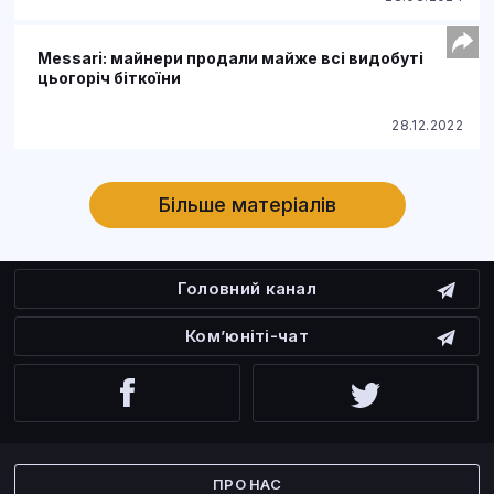
Messari: майнери продали майже всі видобуті
цьогоріч біткоїни
28.12.2022
Більше матеріалів
Головний канал
Ком’юніті-чат
Facebook
Twitter
ПРО НАС