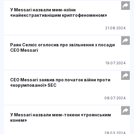
У Messari назвали мем-коїни
«найекстрактивнішим криптофеноменом»
21.08.2024
Раян Селкіс оголосив про звільнення з посади
CEO Messari
19.07.2024
CEO Messari заявив про початок війни проти
«корумпованої» SEC
08.07.2024
У Messari назвали мем-токени «троянським
конем»
28.03.2024