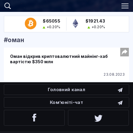
$65055
$1921.43
+0.20%
+0.20%
#оман
Оман відкрив криптовалютний майнінг-хаб
вартістю $350 млн
23.08.2023
Головний канал
Ком’юніті-чат