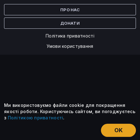
Facebook
Twitter
ПРО НАС
ДОНАТИ
Політика приватності
Умови користування
Ми використовуємо файли cookie для покращення
©2014 — 2026
якості роботи.
Користуючись сайтом, ви погоджуєтесь
з
Політикою приватності
.
Усі опубліковані матеріали належать ForkLog. Ви можете
передруковувати їх тільки після узгодження із редакцією та
OK
вказанням активного посилання на ForkLog.
НОВИНИ
ЕКСКЛЮЗИВ
ЕСЕ
КУРСИ КРИПТОВАЛЮТ