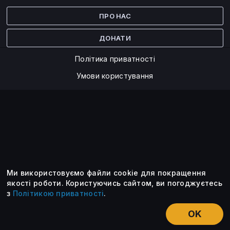
Facebook
Twitter
ПРО НАС
ДОНАТИ
Політика приватності
Умови користування
Ми використовуємо файли cookie для покращення
©2014 — 2026
якості роботи.
Користуючись сайтом, ви погоджуєтесь
з
Політикою приватності
.
Усі опубліковані матеріали належать ForkLog. Ви можете
передруковувати їх тільки після узгодження із редакцією та
OK
вказанням активного посилання на ForkLog.
НОВИНИ
ЕКСКЛЮЗИВ
ЕСЕ
КУРСИ КРИПТОВАЛЮТ