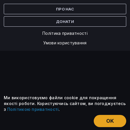
Facebook
Twitter
ПРО НАС
ДОНАТИ
Політика приватності
Умови користування
Ми використовуємо файли cookie для покращення
©2014 — 2026
якості роботи.
Користуючись сайтом, ви погоджуєтесь
з
Політикою приватності
.
Усі опубліковані матеріали належать ForkLog. Ви можете
передруковувати їх тільки після узгодження із редакцією та
OK
вказанням активного посилання на ForkLog.
НОВИНИ
ЕКСКЛЮЗИВ
ЕСЕ
КУРСИ КРИПТОВАЛЮТ