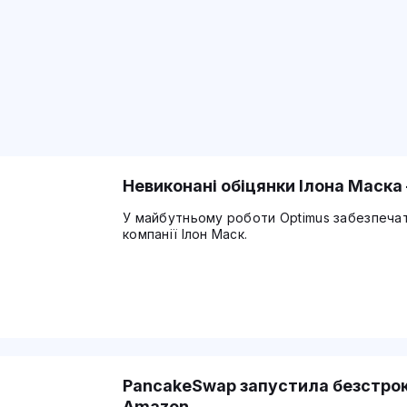
Невиконані обіцянки Ілона Маска 
У майбутньому роботи Optimus забезпечат
компанії Ілон Маск.
PancakeSwap запустила безстроков
Amazon