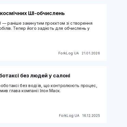
я космічних ШІ-обчислень
3 — раніше закинутим проєктом зі створення
білів. Тепер його задіють для обчислень у
ForkLog UA
21.01.2026
ботаксі без людей у салоні
 роботаксі без водіїв, що контролюють процес,
мив глава компанії Ілон Маск.
ForkLog UA
16.12.2025