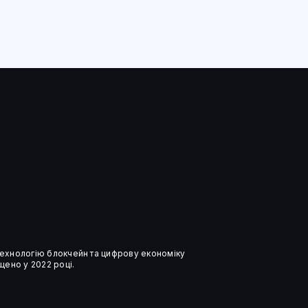
 технологію блокчейн та цифрову економіку
ено у 2022 році.