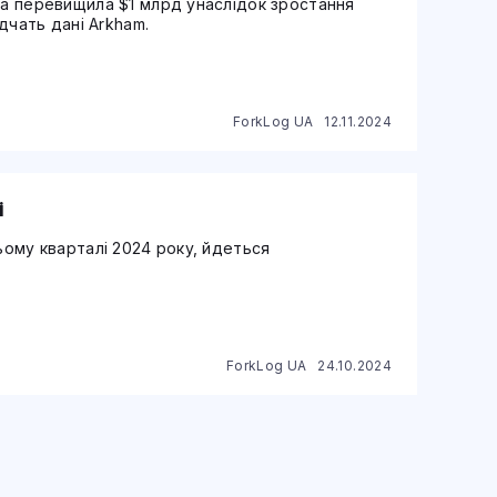
la перевищила $1 млрд унаслідок зростання
ідчать дані Arkham.
ForkLog UA
12.11.2024
і
ьому кварталі 2024 року, йдеться
ForkLog UA
24.10.2024