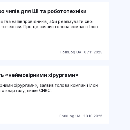
о чипів для ШІ та робототехніки
ицтва напівпровідників, аби реалізувати свої
ототехніки. Про це заявив голова компанії Ілон
ForkLog UA
07.11.2025
ть «неймовірними хірургами»
рними хірургами», заявив голова компанії Ілон
ого кварталу, пише CNBC.
ForkLog UA
23.10.2025