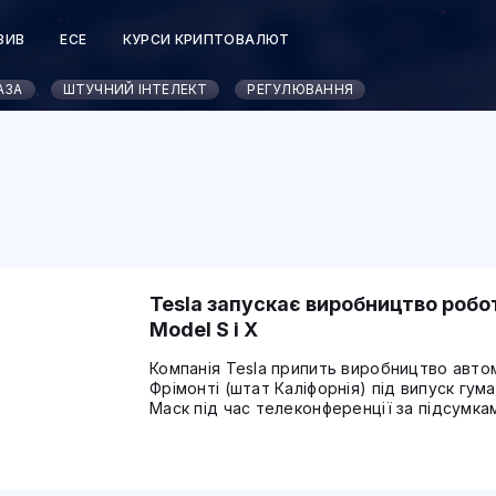
ЗИВ
ЕСЕ
КУРСИ КРИПТОВАЛЮТ
АЗА
ШТУЧНИЙ ІНТЕЛЕКТ
РЕГУЛЮВАННЯ
Tesla запускає виробництво робо
Model S і X
Компанія Tesla припить виробництво автом
Фрімонті (штат Каліфорнія) під випуск гум
Маск під час телеконференції за підсумка