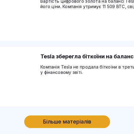
Вартість цифрового золота на балансі Tes
його ціни. Компанія утримує 11 509 BTC, св
Tesla зберегла біткоїни на баланс
Компанія Tesla не продала біткоїни в трет
у фінансовому звіті.
Більше матеріалів