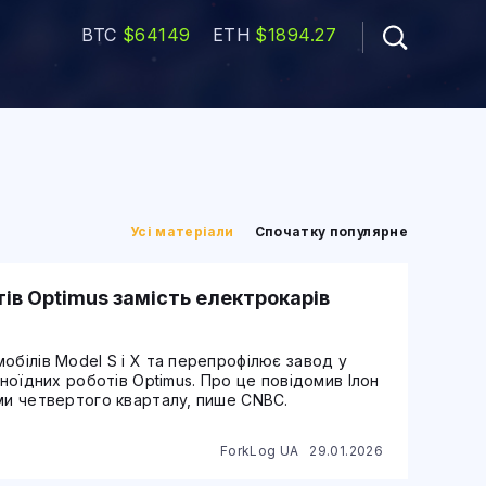
BTC
$64149
ETH
$1894.27
Усі матеріали
Спочатку популярне
тів Optimus замість електрокарів
обілів Model S і X та перепрофілює завод у
аноїдних роботів Optimus. Про це повідомив Ілон
ми четвертого кварталу, пише CNBC.
ForkLog UA
29.01.2026