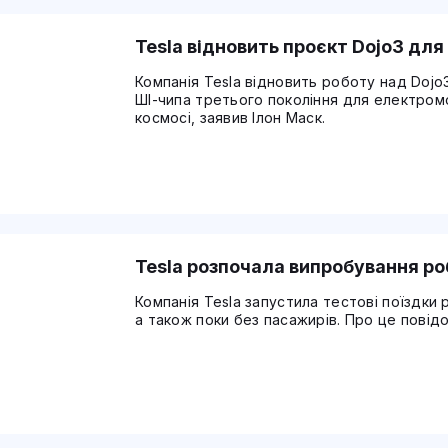
Tesla відновить проєкт Dojo3 дл
Компанія Tesla відновить роботу над Dojo
ШІ-чипа третього покоління для електромо
космосі, заявив Ілон Маск.
Tesla розпочала випробування ро
Компанія Tesla запустила тестові поїздки
а також поки без пасажирів. Про це повідо