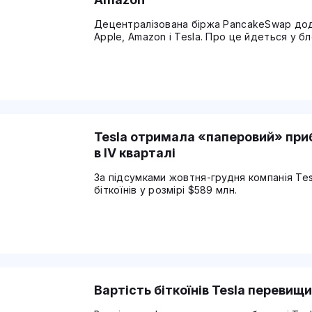
Децентралізована біржа PancakeSwap дода
Apple, Amazon і Tesla. Про це йдеться у б
Tesla отримала «паперовий» приб
в IV кварталі
За підсумками жовтня-грудня компанія Tes
біткоїнів у розмірі $589 млн.
Вартість біткоїнів Tesla перевищ