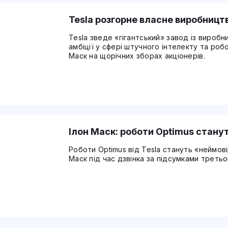
Tesla розгорне власне виробництв
Tesla зведе «гігантський» завод із виробн
амбіції у сфері штучного інтелекту та роб
Маск на щорічних зборах акціонерів.
Ілон Маск: роботи Optimus стану
Роботи Optimus від Tesla стануть «неймові
Маск під час дзвінка за підсумками треть