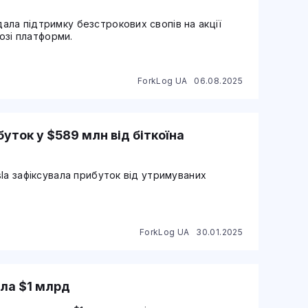
ла підтримку безстрокових свопів на акції
лозі платформи.
ForkLog UA
06.08.2025
уток у $589 млн від біткоїна
la зафіксувала прибуток від утримуваних
ForkLog UA
30.01.2025
ила $1 млрд