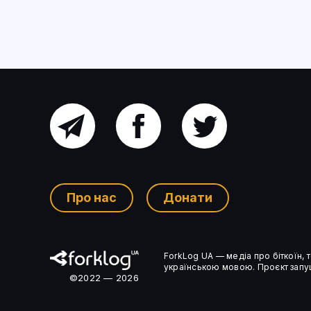
Головний
Facebook
Twitter
канал
Про нас
Донати
Ком’юніті-
ForkLog UA — медіа про біткоїн,
чат
українською мовою. Проєкт запущ
©2022 — 2026