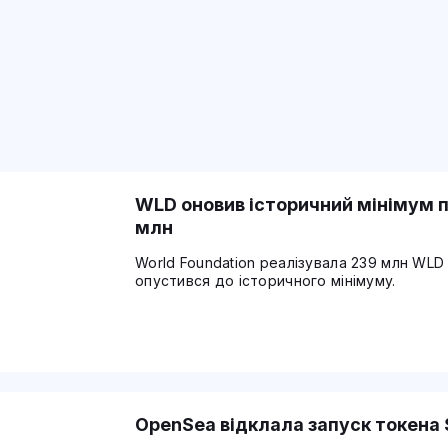
WLD оновив історичний мінімум п
млн
World Foundation реалізувала 239 млн WLD
опустився до історичного мінімуму.
OpenSea відклала запуск токена