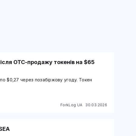
ісля OTC‑продажу токенів на $65
 по $0,27 через позабіржову угоду. Токен
ForkLog UA
30.03.2026
 SEA