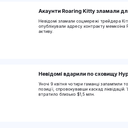
Акаунти Roaring Kitty зламали д
Невідомі зламали соцмережі трейдера Кіта 
опублікували адресу контракту мемкоїна 
активу.
Невідомі вдарили по сховищу Hyp
Уночі 9 квітня чотири гаманці запампили т
позиції, спровокувавши каскад ліквідацій.
втратило близько $1,5 млн.