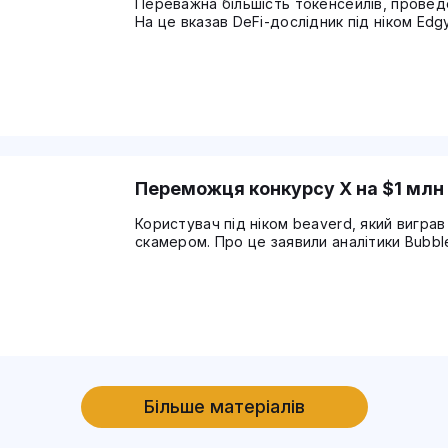
Переважна більшість токенсейлів, проведе
На це вказав DeFi-дослідник під ніком Edgy
Переможця конкурсу X на $1 млн 
Користувач під ніком beaverd, який виграв 
скамером. Про це заявили аналітики Bubbl
Більше матеріалів