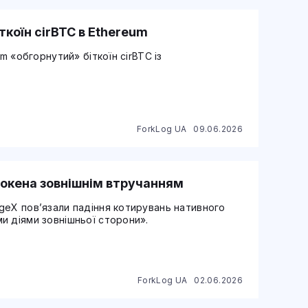
ткоїн cirBTC в Ethereum
m «обгорнутий» біткоїн cirBTC із
ForkLog UA
09.06.2026
окена зовнішнім втручанням
geX пов’язали падіння котирувань нативного
и діями зовнішньої сторони».
ForkLog UA
02.06.2026