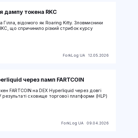
ля дампу токена RKC
Гілла, відомого як Roaring Kitty. Зловмисники
RKC, що спричинило різкий стрибок курсу
ForkLog UA
12.05.2026
erliquid через памп FARTCOIN
окен FARTCOIN на DEX Hyperliquid через довгі
 У результаті сховище торгової платформи (HLP)
ForkLog UA
09.04.2026