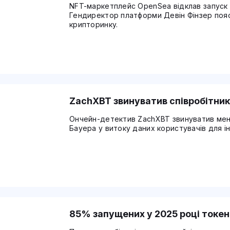
NFT-маркетплейс OpenSea відклав запуск 
Гендиректор платформи Девін Фінзер поя
крипторинку.
ZachXBT звинуватив співробітника
Ончейн-детектив ZachXBT звинуватив ме
Бауера у витоку даних користувачів для ін
85% запущених у 2025 році токен