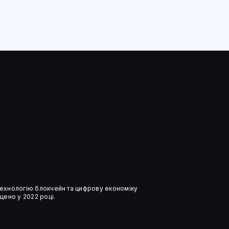
 технологію блокчейн та цифрову економіку
ено у 2022 році.