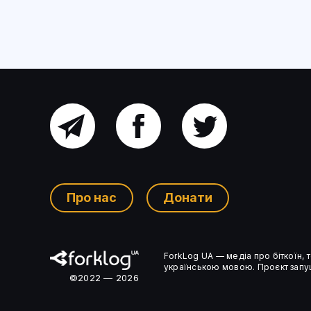
Головний
Facebook
Twitter
канал
Про нас
Донати
Ком’юніті-
ForkLog UA — медіа про біткоїн,
чат
українською мовою. Проєкт запущ
©2022 — 2026