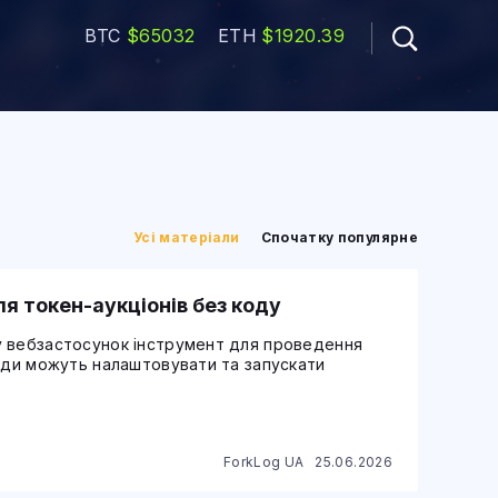
BTC
$65032
ETH
$1920.39
Усі матеріали
Спочатку популярне
я токен-аукціонів без коду
у вебзастосунок інструмент для проведення
анди можуть налаштовувати та запускати
ForkLog UA
25.06.2026