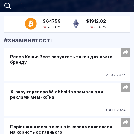
$64759
$1912.02
-0.20%
0.00%
#знаменитості
Репер Каньє Вест запустить токен для свого
бренду
21.02.2025
X-акаунт репера Wiz Khalifa зламали для
реклами мем-коїна
04.11.2024
Порівняння мем-токенів із казино виявилося
на користь останнього