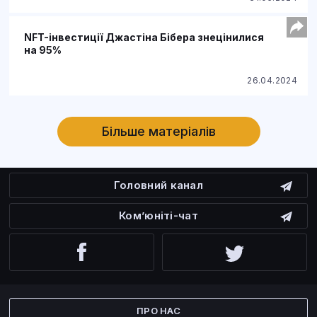
NFT-інвестиції Джастіна Бібера знецінилися
на 95%
26.04.2024
Більше матеріалів
Головний канал
Ком’юніті-чат
Facebook
Twitter
ПРО НАС