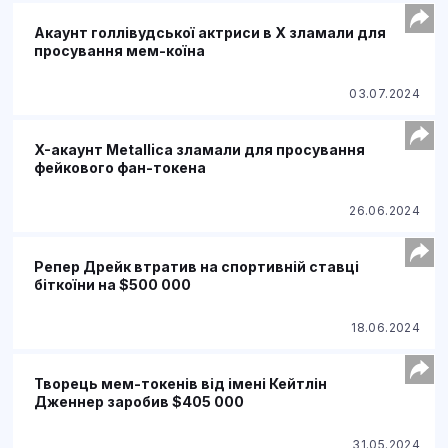
Акаунт голлівудської актриси в X зламали для
просування мем-коїна
03.07.2024
X-акаунт Metallica зламали для просування
фейкового фан-токена
26.06.2024
Репер Дрейк втратив на спортивній ставці
біткоїни на $500 000
18.06.2024
Творець мем-токенів від імені Кейтлін
Дженнер заробив $405 000
31.05.2024