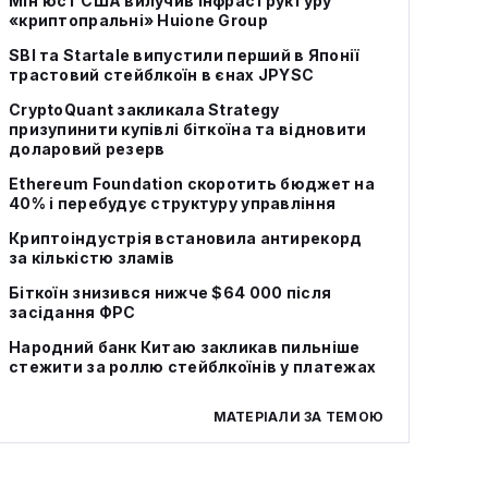
Мін’юст США вилучив інфраструктуру
«криптопральні» Huione Group
SBI та Startale випустили перший в Японії
трастовий стейблкоїн в єнах JPYSC
CryptoQuant закликала Strategy
призупинити купівлі біткоїна та відновити
доларовий резерв
Ethereum Foundation скоротить бюджет на
40% і перебудує структуру управління
Криптоіндустрія встановила антирекорд
за кількістю зламів
Біткоїн знизився нижче $64 000 після
засідання ФРС
Народний банк Китаю закликав пильніше
стежити за роллю стейблкоїнів у платежах
МАТЕРІАЛИ ЗА ТЕМОЮ