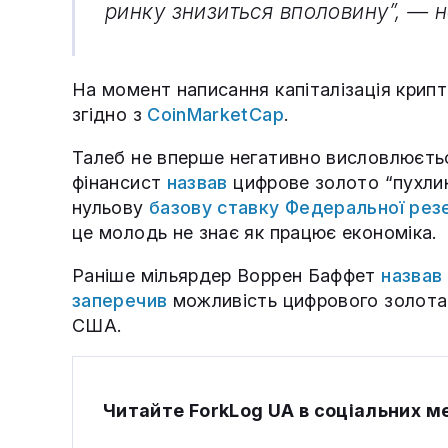
ринку знизиться вполовину”, — н
На момент написання капіталізація крипто
згідно з
CoinMarketCap
.
Талеб не вперше негативно висловлюєтьс
фінансист
назвав
цифрове золото “пухлино
нульову
базову ставку Федеральної рез
це молодь не знає як працює економіка.
Раніше мільярдер Воррен Баффет
назвав
заперечив
можливість цифрового золота
США.
Читайте ForkLog UA в соціальних 