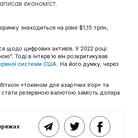
аписав економіст.
ринку знаходиться на рівні $1,15 трлн,
я щодо цифрових активів. У 2022 році
ю”. Тоді в інтерв’ю він розкритикував
ервної системи США
. На його думку, через
біткоїн «токеном для азартних ігор» та
 стати резервною валютою замість долара
мережах