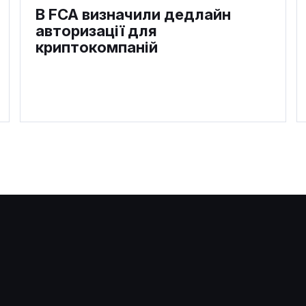
В FCA визначили дедлайн
авторизації для
криптокомпаній
CryptoQuant закликала
Strategy призупинити купівлі