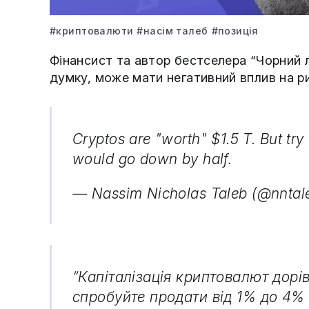
#криптовалюти
#насім талеб
#позиція
Фінансист та автор бестселера “Чорний л
думку, може мати негативний вплив на ри
Cryptos are "worth" $1.5 T. But try
would go down by half.
— Nassim Nicholas Taleb (@nntal
“Капіталізація криптовалют дорів
спробуйте продати від 1% до 4% 