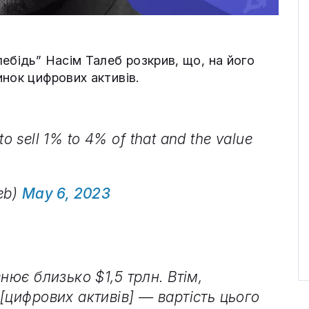
ебідь” Насім Талеб розкрив, що, на його
нок цифрових активів.
 to sell 1% to 4% of that and the value
eb)
May 6, 2023
нює близько $1,5 трлн. Втім,
[цифрових активів] — вартість цього