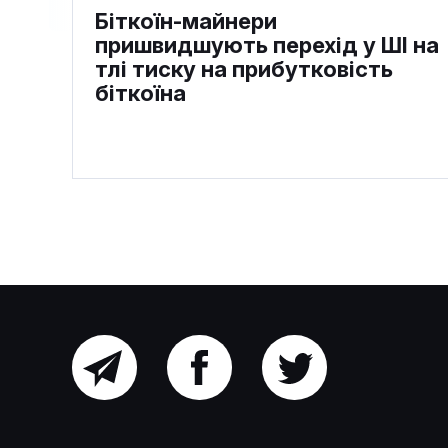
Біткоїн-майнери
пришвидшують перехід у ШІ на
тлі тиску на прибутковість
біткоїна
Головний
Facebook
Twitter
SBI та Startale випустили
канал
перший в Японії трастовий