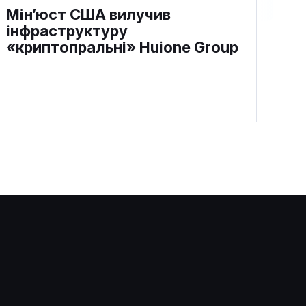
Мін’юст США вилучив
інфраструктуру
«криптопральні» Huione Group
Ethereum Foundation
скоротить бюджет на 40% і