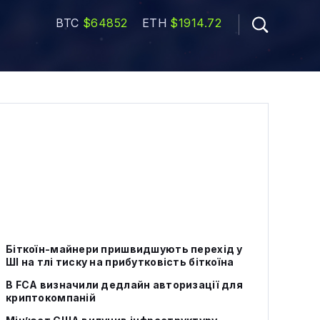
BTC
$64852
ETH
$1914.72
Біткоїн-майнери пришвидшують перехід у
ШІ на тлі тиску на прибутковість біткоїна
В FCA визначили дедлайн авторизації для
криптокомпаній