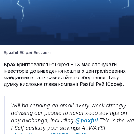
#paxful
#біржі
#позиція
Крах криптовалютної біржі FTX має спонукати
інвесторів до виведення коштів з централізованих
майданчиків та їх самостійного зберігання. Таку
думку висловив глава компанії Paxful Рей Юссеф.
Will be sending an email every week strongly
advising our people to never keep savings on
any exchange, including
@paxful
This is the w
! Self custody your savings ALWAYS!