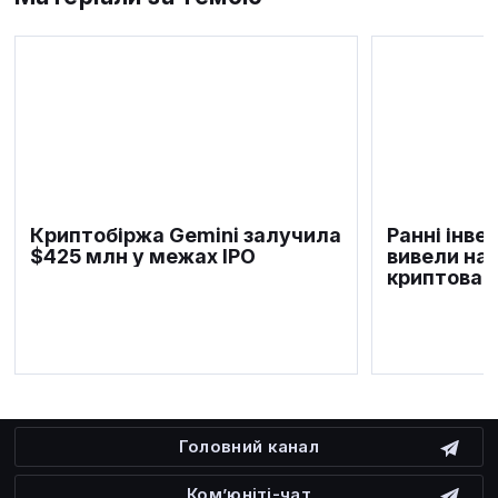
Криптобіржа Gemini залучила
Ранні інве
$425 млн у межах IPO
вивели на 
криптовал
Головний канал
Ком’юніті-чат