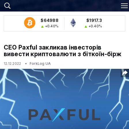
$64988
$1917.3
+0.40%
+0.40%
CEO Paxful закликав інвесторів
вивести криптовалюти з біткоїн-бірж
12.12.2022
ForkLog UA