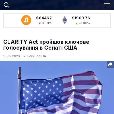
$64462
$1909.76
0.00%
+1.00%
CLARITY Act пройшов ключове
голосування в Сенаті США
15.05.2026
ForkLog UA