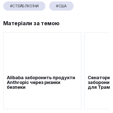
#СТЕЙБЛКОЇНИ
#США
Матеріали за темою
Alibaba заборонить продукти
Сенаторка
Anthropic через ризики
заборонит
безпеки
для Трамп