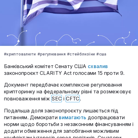
#криптовалюти
#регулювання
#стейблкоїни
#сша
Банківський комітет Сенату США
схвалив
законопроєкт CLARITY Act голосами 15 проти 9.
Документ передбачає комплексне регулювання
крипторинку на федеральному рівні та розмежовує
повноваження між
SEC
і
CFTC
.
Подальша доля законопроєкту лишається під
питанням. Демократи
вимагають
доопрацювати
норми щодо боротьби з незаконним фінансуванням і
додати обмеження для запобігання можливим
конфліктам інтересів серед політиків. Сенатори