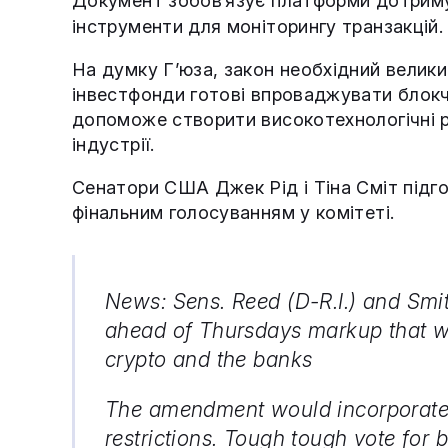
Документ зобов’язує платформи дотрим
інструменти для моніторингу транзакцій.
На думку Г’юза, закон необхідний велики
інвестфонди готові впроваджувати блокч
допоможе створити високотехнологічні р
індустрії.
Сенатори США Джек Рід і Тіна Сміт підг
фінальним голосуванням у комітеті.
News: Sens. Reed (D-R.I.) and Smi
ahead of Thursdays markup that wi
crypto and the banks
The amendment would incorporate 
restrictions. Tough tough vote for 