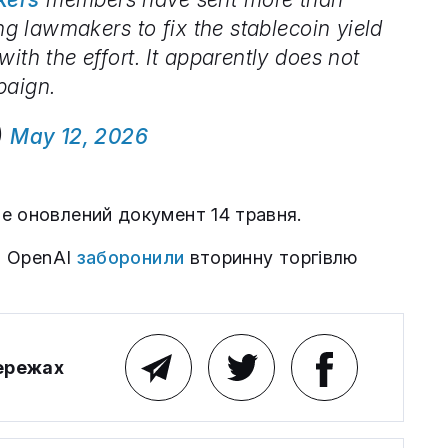
ing lawmakers to fix the stablecoin yield
ith the effort. It apparently does not
paign.
t)
May 12, 2026
е оновлений документ 14 травня.
та OpenAI
заборонили
вторинну торгівлю
мережах