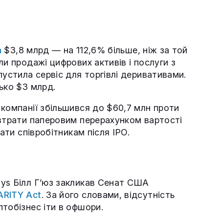
а
$3,8 млрд — на 112,6% більше, ніж за той
ли продажі цифрових активів і послуги з
пустила сервіс для торгівлі деривативами.
ько $3 млрд.
 компанії збільшився до $60,7 млн проти
 втрати паперовим перерахунком вартості
ати співробітникам після IPO.
ys Білл Г’юз закликав Сенат США
ARITY Act
. За його словами, відсутність
тобізнес іти в офшори.