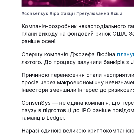
#consensys
#ipo
#акції
#регулювання
#сша
Компанія-розробник некастодіального г
плани виходу на фондовий ринок США. 
раніше осені.
Спершу компанія Джозефа Любіна
плану
лютого. До процесу залучили банкірів з 
Причиною перенесення стали несприятлив
просів через макроекономічну невизначені
інвестори зменшили інтерес до ризикових
ConsenSys — не єдина компанія, що перег
паузу в підготовці до IPO раніше повідо
гаманців Ledger.
Наразі єдиною великою криптокомпанією,