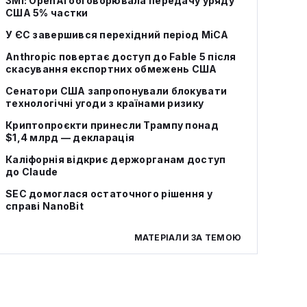
ЗМІ: OpenAI обговорювала передачу уряду
США 5% частки
У ЄС завершився перехідний період MiCA
Anthropic повертає доступ до Fable 5 після
скасування експортних обмежень США
Сенатори США запропонували блокувати
технологічні угоди з країнами ризику
Криптопроєкти принесли Трампу понад
$1,4 млрд — декларація
Каліфорнія відкриє держорганам доступ
до Claude
SEC домоглася остаточного рішення у
справі NanoBit
МАТЕРІАЛИ ЗА ТЕМОЮ