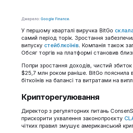
Джерело:
Google Finance
.
У першому кварталі виручка BitGo
склал
самий період торік. Зростання забезпечи
випуску
стейблкоїнів
. Компанія також за
Обсяг торгів на платформі становив близ
Попри зростання доходів, чистий збиток
$25,7 млн роком раніше. BitGo пояснила
біткоїнів на балансі та витратами на випл
Крипторегулювання
Директор з регуляторних питань ConsenS
прискорити ухвалення законопроєкту
CL
чітких правил змушує американський крип