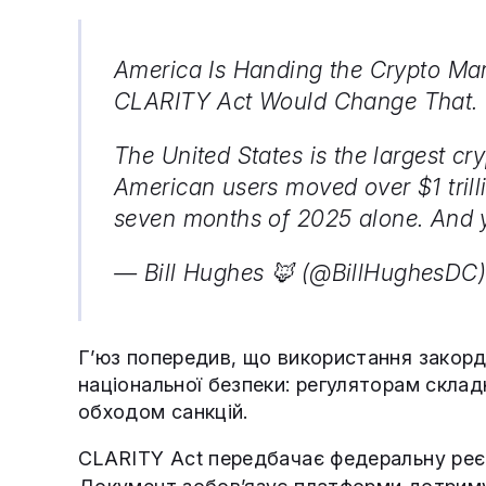
America Is Handing the Crypto Mar
CLARITY Act Would Change That.
The United States is the largest cr
American users moved over $1 trillio
seven months of 2025 alone. And 
— Bill Hughes 🦊 (@BillHughesDC
Г’юз попередив, що використання закорд
національної безпеки: регуляторам склад
обходом санкцій.
CLARITY Act передбачає федеральну реєс