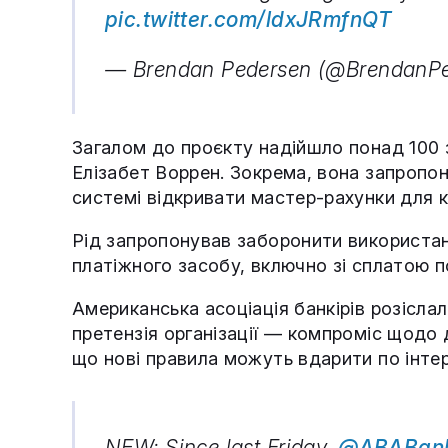
pic.twitter.com/ldxJRmfnQT
— Brendan Pedersen (@BrendanP
Загалом до проєкту надійшло понад 100 з
Елізабет Воррен. Зокрема, вона запропо
системі відкривати мастер-рахунки для 
Рід запропонував заборонити використан
платіжного засобу, включно зі сплатою п
Американська асоціація банкірів розісла
претензія організації — компроміс щодо 
що нові правила можуть вдарити по інтер
NEW: Since last Friday,
@ABABank