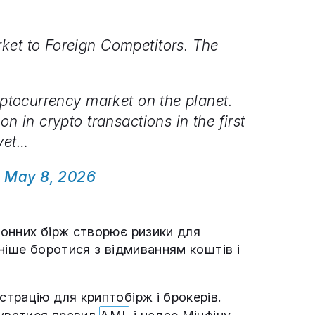
ket to Foreign Competitors. The
yptocurrency market on the planet.
n in crypto transactions in the first
yet…
)
May 8, 2026
онних бірж створює ризики для
ніше боротися з відмиванням коштів і
трацію для криптобірж і брокерів.