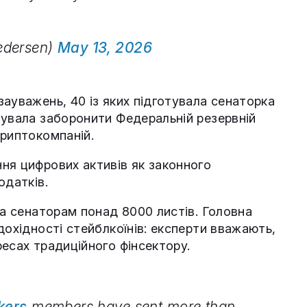
edersen)
May 13, 2026
ауважень, 40 із яких підготувала сенаторка
нувала заборонити Федеральній резервній
криптокомпаній.
ня цифрових активів як законного
одатків.
ла сенаторам понад 8000 листів. Головна
дохідності стейблкоїнів: експерти вважають,
есах традиційного фінсектору.
ers
members have sent more than