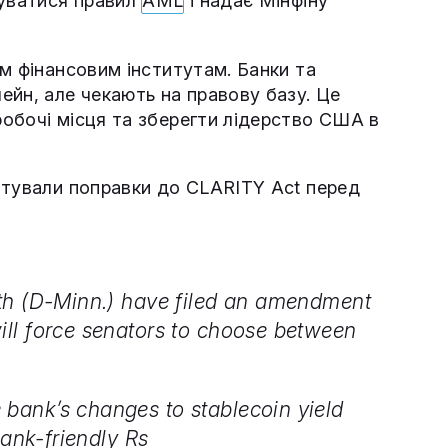
уватися правил
AML
і надає Мінфіну
м фінансовим інститутам. Банки та
ейн, але чекають на правову базу. Це
обочі місця та зберегти лідерство США в
отували поправки до CLARITY Act перед
th (D-Minn.) have filed an amendment
ll force senators to choose between
bank’s changes to stablecoin yield
bank-friendly Rs