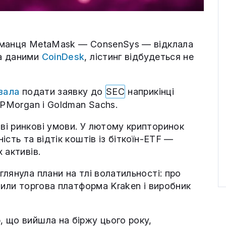
аманця MetaMask — ConsenSys — відклала
За даними
CoinDesk
, лістинг відбудеться не
вала
подати заявку до
SEC
наприкінці
JPMorgan і Goldman Sachs.
і ринкові умови. У лютому крипторинок
сть та відтік коштів із біткоїн-ETF —
 активів.
лянула плани на тлі волатильності: про
мили торгова платформа Kraken і виробник
 що вийшла на біржу цього року,