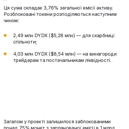
Ця сума складає 3,76% загальної емісії активу.
Розблоковані токени розподіляються наступним
чином:
2,49 млн DYDX ($5,28 млн) — для скарбниці
спільноти;
4,03 млн DYDX ($8,54 млн) — на винагороди
трейдерам та постачальникам ліквідності.
Загалом у проекті залишилося заблокованими
понад 75% монет з запланованої емісії в 1 млрд