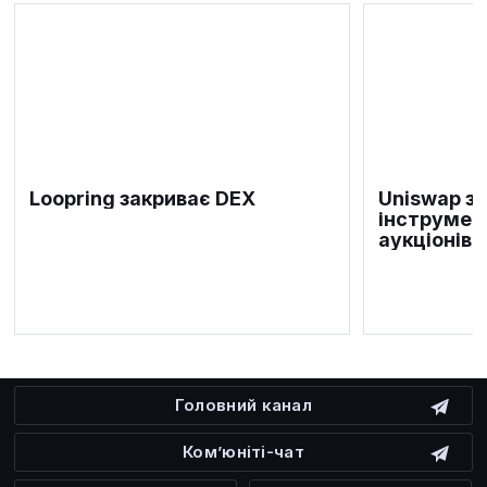
Loopring закриває DEX
Uniswap з
інструмен
аукціонів 
Головний канал
Ком’юніті-чат