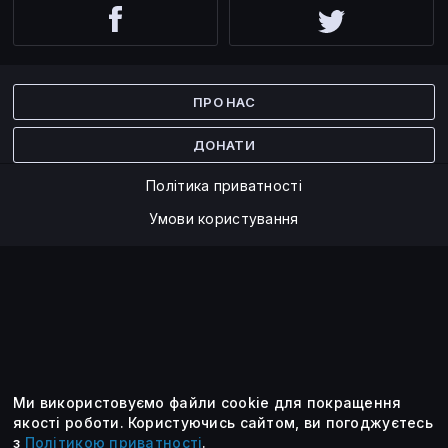
Facebook
Twitter
ПРО НАС
ДОНАТИ
Політика приватності
Умови користування
Ми використовуємо файли cookie для покращення
©2014 — 2026
якості роботи.
Користуючись сайтом, ви погоджуєтесь
з
Політикою приватності
.