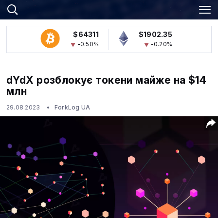
$64311
$1902.35
-0.50%
-0.20%
dYdX розблокує токени майже на $14
млн
29.08.2023
ForkLog UA