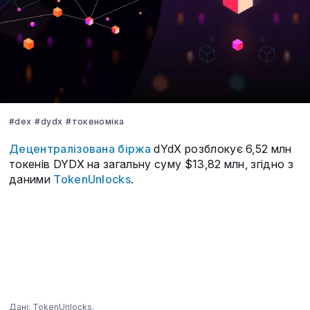
#dex
#dydx
#токеноміка
Децентралізована біржа
dYdX розблокує 6,52 млн
токенів DYDX на загальну суму $13,82 млн, згідно з
даними
TokenUnlocks
.
Дані: TokenUnlocks.