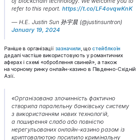
of blockchain technology. We welcome you to
refer to this report.
https://t.co/LF4ovqwKnK
— H.E. Justin Sun 孙宇晨 (@justinsuntron)
January 19, 2024
Раніше в організації
зазначили
, що
стейблкоїн
дедалі частіше використовують у романтичних
аферах і схемі «оброблення свиней», а також
на чорному ринку онлайн-казино в Південно-Східній
Азії.
«Організована злочинність фактично
створила паралельну банківську систему
з використанням нових технологій,
а поширення слабо або повністю
нерегульованих онлайн-казино разом із
криптовалютою посилило кримінальну