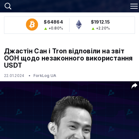
$64864
$1912.15
+0.80%
+2.20%
Джастін Сан і Tron відповіли на звіт
ООН щодо незаконного використання
USDT
22.01.2024
ForkLog UA