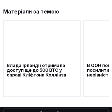
Матеріали за темою
Влада Ірландії отримала
В ООН поп
доступ ще до 500 BTC у
посилити 
справі Кліфтона Коллінза
нерівність