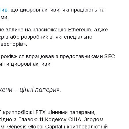
тив
, що цифрові активи, які працюють на
ами.
е вплине на класифікацію Ethereum, адже
рів або розробників, які спеціально
весторів».
 років» співпрацював з представниками SEC
іти цифрові активи:
ени – цінні папери».
 криптобіржі FTX цінними паперами,
гідно з Главою 11 Кодексу США. Згодом
 Genesis Global Capital і криптовалютній