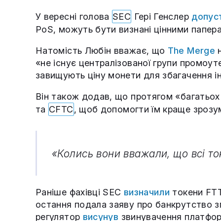
У вересні голова
SEC
Гері Генслер
допус
PoS, можуть бути визнані цінними папер
Натомість Любін вважає, що
The Merge
н
«не існує централізованої групи промоуте
завищують ціну монети для збагачення ін
Він також додав, що протягом «багатьох
та
CFTC
, щоб допомогти їм краще зрозум
«Колись вони вважали, що всі ток
Раніше фахівці SEC
визначили
токени FTT
остання подала заяву про банкрутство з
регулятор
висунув
звинувачення платформі