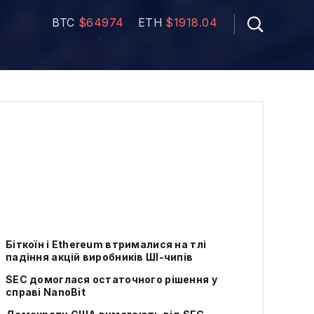
BTC
$64974
ETH
$1918.04
Біткоїн і Ethereum втрималися на тлі
падіння акцій виробників ШІ-чипів
SEC домоглася остаточного рішення у
справі NanoBit