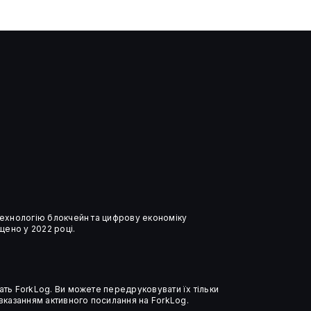
Валідаторам пропонують
спрямовувати до 10%
винагород на розвиток
Ethereum
 технологію блокчейн та цифрову економіку
ено у 2022 році.
ать ForkLog. Ви можете передруковувати їх тільки
 вказанням активного посилання на ForkLog.