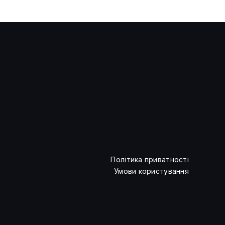
Регулятори США переглянуть
правила для
криптодеривативів
Політика приватності
Умови користування