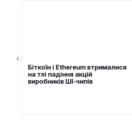
Біткоїн і Ethereum втрималися
на тлі падіння акцій
виробників ШІ-чипів