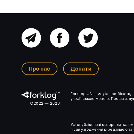
Головний
Facebook
Twitter
Ethereum Foundation визнала
канал
MEV одним із ключових
ризиків для мережі
Про нас
Донати
Ком’юніті-
ForkLog UA — медіа про біткоїн,
чат
українською мовою. Проєкт запущ
©2022 — 2026
Усі опубліковані матеріали належ
після узгодження із редакцією та