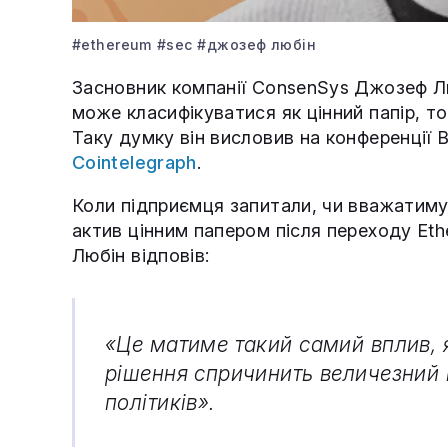
#ethereum
#sec
#джозеф любін
Засновник компанії ConsenSys Джозеф Л
може класифікуватися як цінний папір, 
Таку думку він висловив на конференції Bu
Cointelegraph
.
Коли підприємця запитали, чи вважатиму
актив цінним папером після переходу Eth
Любін відповів:
«Це матиме такий самий вплив, 
рішення спричинить величезний п
політиків».