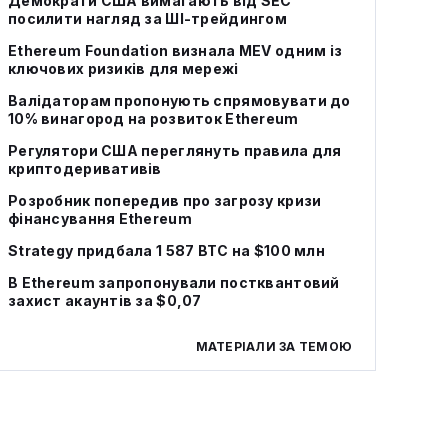
Демократи США вимагають від SEC
посилити нагляд за ШІ‑трейдингом
Ethereum Foundation визнала MEV одним із
ключових ризиків для мережі
Валідаторам пропонують спрямовувати до
10% винагород на розвиток Ethereum
Регулятори США переглянуть правила для
криптодеривативів
Розробник попередив про загрозу кризи
фінансування Ethereum
Strategy придбала 1 587 BTC на $100 млн
В Ethereum запропонували постквантовий
захист акаунтів за $0,07
МАТЕРІАЛИ ЗА ТЕМОЮ