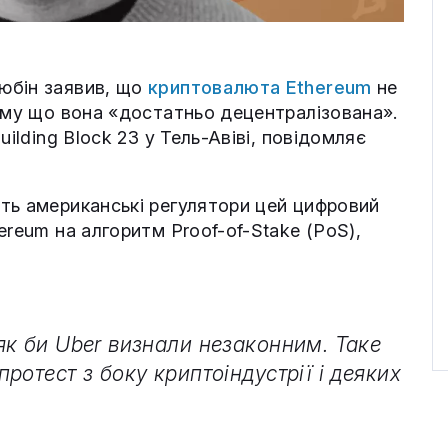
юбін заявив, що
криптовалюта Ethereum
не
тому що вона «достатньо децентралізована».
ilding Block 23 у Тель-Авіві, повідомляє
ть американські регулятори цей цифровий
ereum на алгоритм Proof-of-Stake (PoS),
як би Uber визнали незаконним. Таке
ротест з боку криптоіндустрії і деяких