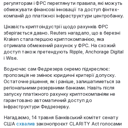
регуляторам і ФРС переглянути правила, які можуть
обмежувати фінансові інновації та доступ фінтех-
компаній до платіжної інфраструктури центробанку.
Цікавість криптоіндустрії щодо рахунків ФРС
зберігається давно. Reuters нагадало, що в березні
Kraken стала першою криптокомпанією, яка
отримала обмежений рахунок у ФРС. На схожий
доступ також претендують Ripple, Anchorage Digital
і Wise.
Водночас сам Федрезерв окремо підкреслює:
пропозиція не змінює юридичні критерії допуску.
Остаточне рішення, як і раніше, залишатиметься за
регіональними резервними банками. Навіть після
запуску платіжного рахунку криптокомпаніям не
гарантовано автоматичний доступ до
інфраструктури Федрезерву.
Нагадаємо, 14 травня Банківський комітет сенату
США
схвалив
законопроєкт CLARITY Act голосами