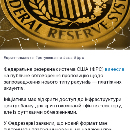
#криптовалюти
#регулювання
#сша
#фрс
Федеральна резервна система США (ФРС)
винесла
на публічне обговорення пропозицію щодо
запровадження нового типу рахунків — платіжних
акаунтів.
Ініціатива має відкрити доступ до інфраструктури
центробанку для криптокомпаній і фінтех-сектору,
але із суттєвими обмеженнями.
У Федрезерві заявили, що новий формат має
підтримати платіжні інновації, не надаючи при