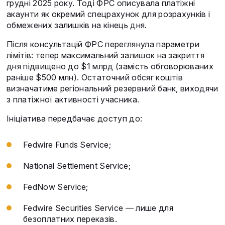
грудні 2025 року. Тоді ФРС описувала платіжні
акаунти як окремий спецрахунок для розрахунків і
обмежених залишків на кінець дня.
Після консультацій ФРС переглянула параметри
лімітів: тепер максимальний залишок на закриття
дня підвищено до $1 млрд (замість обговорюваних
раніше $500 млн). Остаточний обсяг коштів
визначатиме регіональний резервний банк, виходячи
з платіжної активності учасника.
Ініціатива передбачає доступ до:
Fedwire Funds Service;
National Settlement Service;
FedNow Service;
Fedwire Securities Service — лише для
безоплатних переказів.