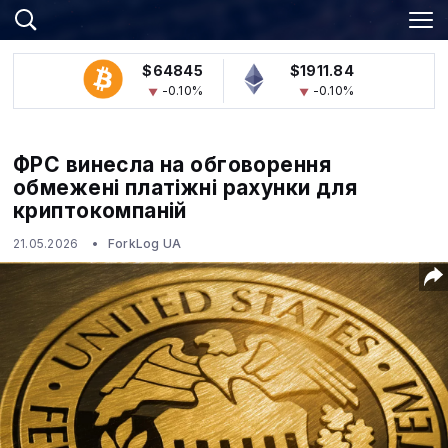
$64845
$1911.84
-0.10%
-0.10%
ФРС винесла на обговорення
обмежені платіжні рахунки для
криптокомпаній
21.05.2026
ForkLog UA