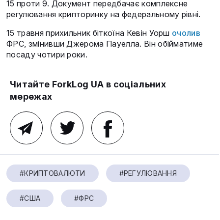
15 проти 9. Документ передбачає комплексне
регулювання крипторинку на федеральному рівні.
15 травня прихильник біткоїна Кевін Уорш
очолив
ФРС, змінивши Джерома Пауелла. Він обійматиме
посаду чотири роки.
Читайте ForkLog UA в соціальних
мережах
#КРИПТОВАЛЮТИ
#РЕГУЛЮВАННЯ
#США
#ФРС