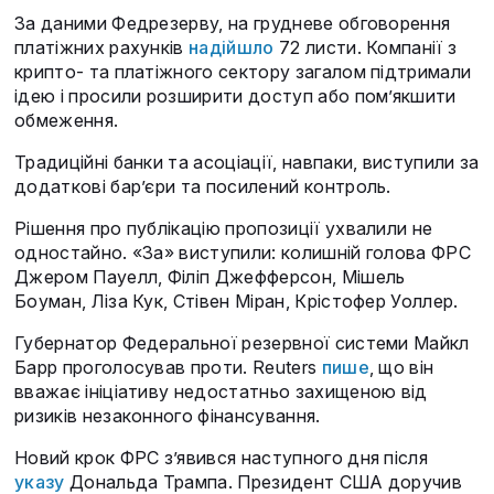
За даними Федрезерву, на грудневе обговорення
платіжних рахунків
надійшло
72 листи. Компанії з
крипто- та платіжного сектору загалом підтримали
ідею і просили розширити доступ або пом’якшити
обмеження.
Традиційні банки та асоціації, навпаки, виступили за
додаткові бар’єри та посилений контроль.
Рішення про публікацію пропозиції ухвалили не
одностайно. «За» виступили: колишній голова ФРС
Джером Пауелл, Філіп Джефферсон, Мішель
Боуман, Ліза Кук, Стівен Міран, Крістофер Уоллер.
Губернатор Федеральної резервної системи Майкл
Барр проголосував проти. Reuters
пише
, що він
вважає ініціативу недостатньо захищеною від
ризиків незаконного фінансування.
Новий крок ФРС з’явився наступного дня після
указу
Дональда Трампа. Президент США доручив