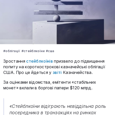
#облігації
#стейблкоїни
#сша
Зростання
стейблкоїнів
призвело до підвищення
попиту на короткострокові казначейські облігації
США. Про це йдеться у
звіті
Казначейства.
За оцінками відомства, емітенти «стабільних
монет» вклали в боргові папери $120 млрд.
«Стейблкоїни відіграють невіддільна роль
посередника в транзакціях на ринках