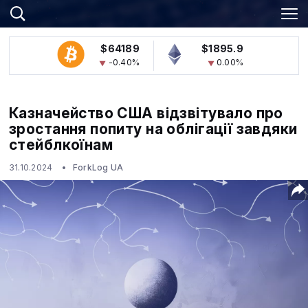
$64189
$1895.9
-0.40%
0.00%
Казначейство США відзвітувало про
зростання попиту на облігації завдяки
стейблкоїнам
31.10.2024
ForkLog UA