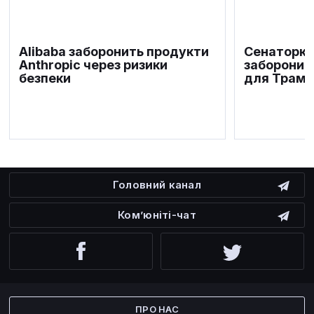
Alibaba заборонить продукти
Сенаторка
Anthropic через ризики
заборонит
безпеки
для Трамп
Головний канал
Ком’юніті-чат
Facebook
Twitter
ПРО НАС