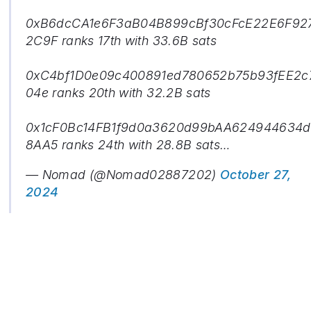
0xB6dcCA1e6F3aB04B899cBf30cFcE22E6F92
2C9F ranks 17th with 33.6B sats
0xC4bf1D0e09c400891ed780652b75b93fEE2c
04e ranks 20th with 32.2B sats
0x1cF0Bc14FB1f9d0a3620d99bAA624944634d
8AA5 ranks 24th with 28.8B sats…
— Nomad (@Nomad02887202)
October 27,
2024