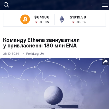
$64986
$1919.59
-0.30%
-0.50%
Команду Ethena звинуватили
у привласненні 180 млн ENA
28.10.2024
ForkLog UA