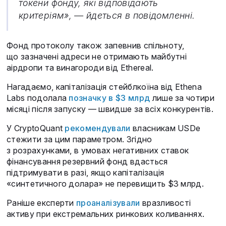
токени фонду, які відповідають
критеріям», — йдеться в повідомленні.
Фонд протоколу також запевнив спільноту,
що зазначені адреси не отримають майбутні
аірдропи та винагороди від Ethereal.
Нагадаємо, капіталізація стейблкоїна від Ethena
Labs подолала
позначку в $3 млрд
лише за чотири
місяці після запуску — швидше за всіх конкурентів.
У CryptoQuant
рекомендували
власникам USDe
стежити за цим параметром. Згідно
з розрахунками, в умовах негативних ставок
фінансування резервний фонд вдасться
підтримувати в разі, якщо капіталізація
«синтетичного долара» не перевищить $3 млрд.
Раніше експерти
проаналізували
вразливості
активу при екстремальних ринкових коливаннях.