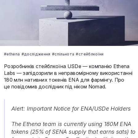
#ethena
#дослідження
#спільнота
#стейблкоїни
Розробників стейблкоїна USDe — компанію Ethena
Labs — запідозрили в неправомірному використанні
180 млн нативних токенів ENA для фармінгу. Про
це повідомив дослідник під ніком Nomad.
Alert: Important Notice for ENA/USDe Holders
The Ethena team is currently using 180M ENA
tokens (25% of SENA supply that earns sats) to