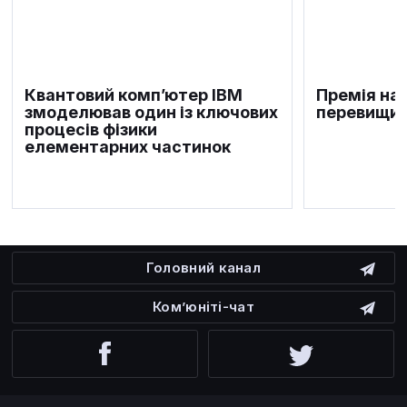
Квантовий комп’ютер IBM
Премія на 
змоделював один із ключових
перевищил
процесів фізики
елементарних частинок
Головний канал
Ком’юніті-чат
Facebook
Twitter