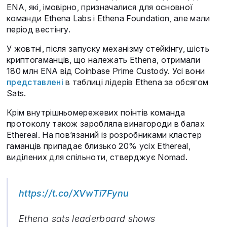
ENA, які, імовірно, призначалися для основної
команди Ethena Labs і Ethena Foundation, але мали
період вестінгу.
У жовтні, після запуску механізму стейкінгу, шість
криптогаманців, що належать Ethena, отримали
180 млн ENA від Coinbase Prime Custody. Усі вони
представлені
в таблиці лідерів Ethena за обсягом
Sats.
Крім внутрішньомережевих поінтів команда
протоколу також заробляла винагороди в балах
Ethereal. На пов’язаний із розробниками кластер
гаманців припадає близько 20% усіх Ethereal,
виділених для спільноти, стверджує Nomad.
https://t.co/XVwTi7Fynu
Ethena sats leaderboard shows