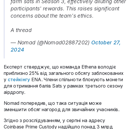
farm sats in Season 3, effectively diluting other
participants' rewards. This raises significant
concerns about the team's ethics.
A thread
— Nomad (@Nomad02887202)
October 27,
2024
Експерт стверджує, що команда Ethena володіє
приблизно 25% від загального обсягу заблокованих
у
стейкінгу
ENA. Члени спільноти блокують монети
для отримання балів Sats у рамках третього сезону
аірдропу.
Nomad попередив, що така ситуація може
зменшити обсяг нагород для звичайних учасників.
Згідно з розслідуванням, у серпні на адресу
Coinbase Prime Custody надійшло понад 3 млрд