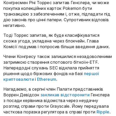
Конгресмен Річі Торрес запитав Генслера, чи може
покупка колекційних карток Pokemon бути
транзакцією з забезпеченням і, отже, підпадати під
дію законів про цінні папери. Супротивник відповів
негативно.
Тоді Торрес запитав, як буде класифікуватися
схожа угода, укладена через блокчейн. Глава
Комісії подумав і попросив більше введення даних.
Члени Конгресу також залишилися незадоволеними
затримкою створення спотового біткоїн-ETF.
Напередодні слухань SEC відклала прийняття
рішення щодо біржових фондів на базі
першої
криптовалюти
і
Ethereum
.
Нагадаємо, в серпні член Палати представників
Воррен Девідсон
закликав відсторонити
Генслера
з посади керівника відомства через неудачну
розгляд справи проти Grayscale. Йому передувала
часткова поразка регулятора в справі проти
Ripple
.