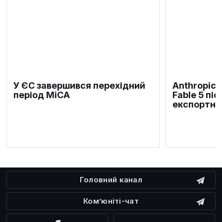
У ЄС завершився перехідний
Anthropic 
період MiCA
Fable 5 пі
експортни
Головний канал
Ком’юніті-чат