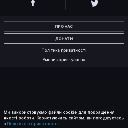
Facebook
Twitter
ПРО НАС
ДОНАТИ
Політика приватності
Умови користування
Ми використовуємо файли cookie для покращення
©2014 — 2026
якості роботи.
Користуючись сайтом, ви погоджуєтесь
з
Політикою приватності
.
Усі опубліковані матеріали належать ForkLog. Ви можете