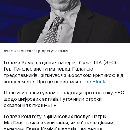
#sec
#гері генслер
#регулювання
Голова Комісії з цінних паперів і бірж США (SEC)
Гері Генслер виступив перед Палатою
представників і зіткнувся з жорсткою критикою від
конгресменів. Про це повідомляє
The Block
.
Політики розпитували посадовця про політику SEC
щодо цифрових активів і уточнили строки
схвалення біткоїн-ETF.
Голова комітету з фінансових послуг Патрік
МакГенрі почав з запитання, чи є біткоїн цінним
папером. Глава Комісії відповів, що перша