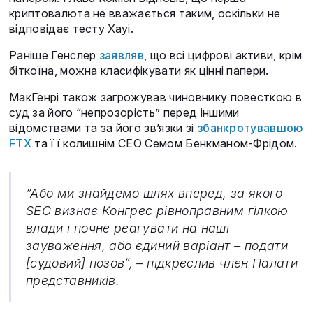
криптовалюта не вважається таким, оскільки не
відповідає тесту Хауі.
Раніше Генслер
заявляв
, що всі цифрові активи, крім
біткоїна, можна класифікувати як цінні папери.
МакГенрі також загрожував чиновнику повесткою в
суд за його “непрозорість” перед іншими
відомствами та за його зв’язки зі
збанкротувавшою
FTX
та її колишнім CEO Семом Бенкманом-Фрідом.
“Або ми знайдемо шлях вперед, за якого
SEC визнає Конгрес рівноправним гілкою
влади і почне реагувати на наші
зауваження, або єдиний варіант – подати
[судовий] позов”, – підкреслив член Палати
представників.