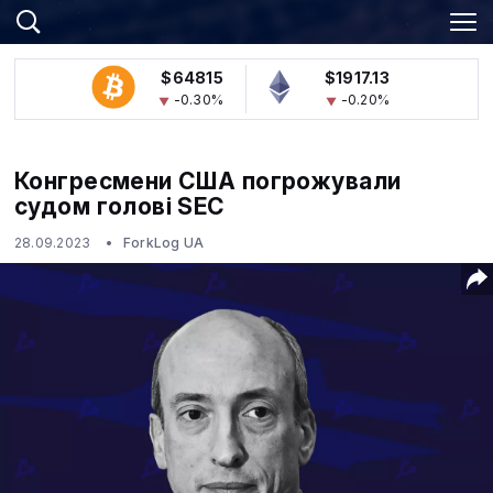
$64815
$1917.13
-0.30%
-0.20%
Конгресмени США погрожували
судом голові SEC
28.09.2023
ForkLog UA