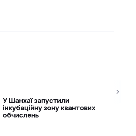
У Шанхаї запустили
інкубаційну зону квантових
обчислень