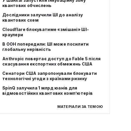
У Шанхаї запустили інкубаційну зону
квантових обчислень
Дослідники залучили ШІ до аналізу
квантових схем
Cloudflare блокуватиме «змішані» ШІ-
краулери
В ООН попередили: ШІ може посилити
глобальну нерівність
Anthropic повертає доступ до Fable 5 після
скасування експортних обмежень США
Сенатори США запропонували блокувати
технологічні угоди з країнами ризику
SpinQ залучила 1 млрд юанів для
відмовостійких квантових комп’ютерів
МАТЕРІАЛИ ЗА ТЕМОЮ