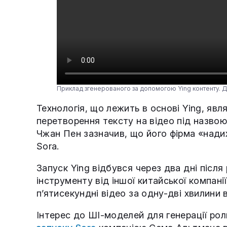
Приклад згенерованого за допомогою Ying контенту.
Технологія, що лежить в основі Ying, я
перетворення тексту на відео під назво
Чжан Пен зазначив, що його фірма «нади
Sora.
Запуск Ying відбувся через два дні після
інструменту від іншої китайської компані
п’ятисекундні відео за одну-дві хвилини 
Інтерес до ШІ-моделей для генерації роли