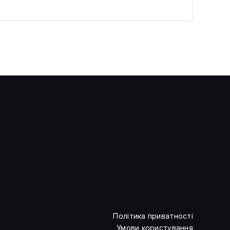
В ООН попередили: ШІ може
посилити глобальну
нерівність
Політика приватності
Умови користування