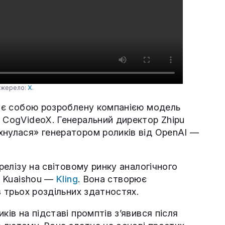
 Джерело:
X
.
вляє собою розроблену компанією модель
ю CogVideoX. Генеральний директор Zhipu
хнулася» генератором роликів від OpenAI —
 релізу на світовому ринку аналогічного
ї Kuaishou —
Kling
. Вона створює
в трьох роздільних здатностях.
ків на підставі промптів з’явився після