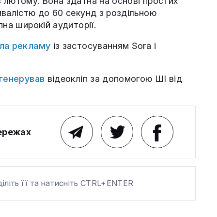
лютому. Вона здатна на основі простих
ивалістю до 60 секунд з роздільною
пна широкій аудиторії.
ла рекламу
із застосуванням Sora і
генерував
відеокліп за допомогою ШІ від
мережах
діліть її та натисніть CTRL+ENTER