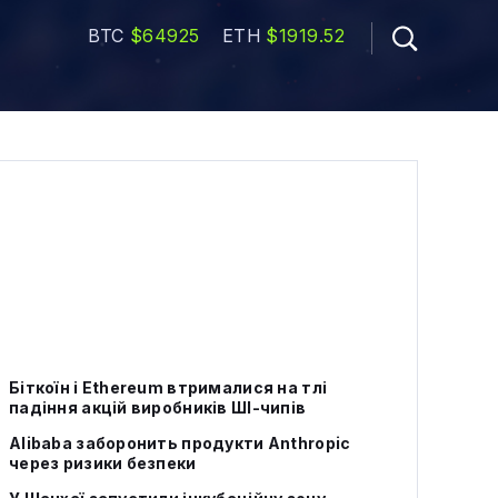
BTC
$64925
ETH
$1919.52
Біткоїн і Ethereum втрималися на тлі
падіння акцій виробників ШІ-чипів
Alibaba заборонить продукти Anthropic
через ризики безпеки