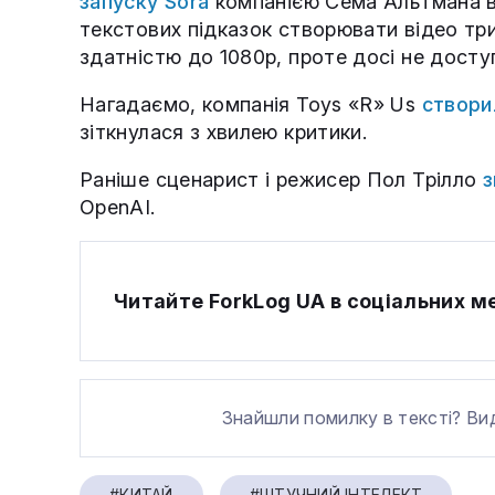
запуску Sora
компанією Сема Альтмана в 
текстових підказок створювати відео тр
здатністю до 1080p, проте досі не досту
Нагадаємо, компанія Toys «R» Us
створи
зіткнулася з хвилею критики.
Раніше сценарист і режисер Пол Трілло
з
OpenAI.
Читайте ForkLog UA в соціальних 
Знайшли помилку в тексті? Ви
#КИТАЙ
#ШТУЧНИЙ ІНТЕЛЕКТ