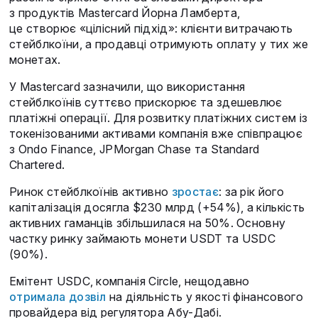
з продуктів Mastercard Йорна Ламберта,
це створює «цілісний підхід»: клієнти витрачають
стейблкоїни, а продавці отримують оплату у тих же
монетах.
У Mastercard зазначили, що використання
стейблкоїнів суттєво прискорює та здешевлює
платіжні операції. Для розвитку платіжних систем із
токенізованими активами компанія вже співпрацює
з Ondo Finance, JPMorgan Chase та Standard
Chartered.
Ринок стейблкоїнів активно
зростає
: за рік його
капіталізація досягла $230 млрд (+54%), а кількість
активних гаманців збільшилася на 50%. Основну
частку ринку займають монети USDT та USDC
(90%).
Емітент USDC, компанія Circle, нещодавно
отримала дозвіл
на діяльність у якості фінансового
провайдера від регулятора Абу-Дабі.