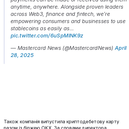
anytime, anywhere. Alongside proven leaders
across Web3, finance and fintech, we’re
empowering consumers and businesses to use
stablecoins as easily as…
pic.twitter.com/6uSpMlNK9z
— Mastercard News (@MastercardNews)
April
28, 2025
Також компанія випустила криптодебетову карту
разом із біржею OKX. За словами директора