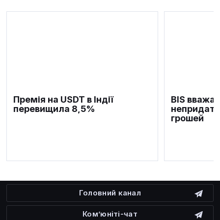
Премія на USDT в Індії
BIS вважає
перевищила 8,5%
непридатн
грошей
Головний канал
Ком’юніті-чат