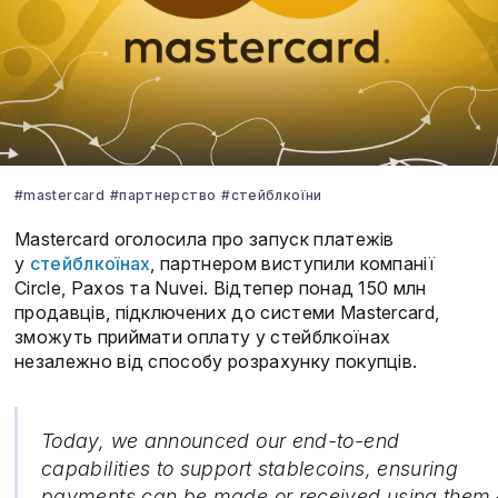
#mastercard
#партнерство
#стейблкоїни
Mastercard оголосила про запуск платежів
у
стейблкоїнах
, партнером виступили компанії
Circle, Paxos та Nuvei. Відтепер понад 150 млн
продавців, підключених до системи Mastercard,
зможуть приймати оплату у стейблкоїнах
незалежно від способу розрахунку покупців.
Today, we announced our end-to-end
capabilities to support stablecoins, ensuring
payments can be made or received using them 