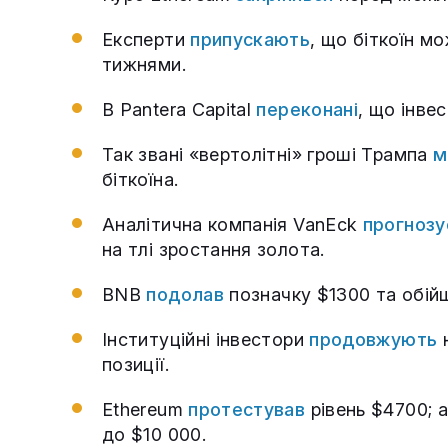
Експерти
припускають
, що біткоїн м
тижнями.
В Pantera Capital
переконані
, що інве
Так звані «вертолітні» гроші Трампа
м
біткоїна.
Аналітична компанія VanEck
прогнозу
на тлі зростання золота.
BNB
подолав
позначку $1300 та обій
Інституційні інвестори
продовжують
н
позиції.
Ethereum
протестував
рівень $4700; 
до $10 000.