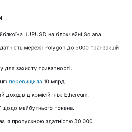
и
йблкоїна JUPUSD на блокчейні Solana.
датність мережі Polygon до 5000 транзакцій
 для захисту приватності.
reum
перевищила
10 млрд.
й дохід від комісій, ніж Ethereum.
ї щодо майбутнього токена.
as із пропускною здатністю 30 000