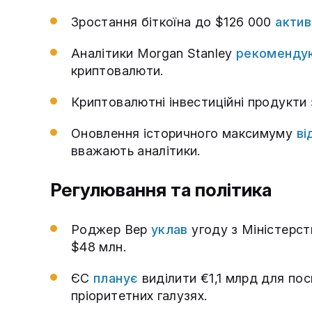
Зростання біткоїна до $126 000
актив
Аналітики Morgan Stanley
рекоменду
криптовалюти.
Криптовалютні інвестиційні продукти
Оновлення історичного максимуму
ві
вважають аналітики.
Регулювання та політика
Роджер Вер
уклав
угоду з Міністерс
$48 млн.
ЄС
планує
виділити €1,1 млрд для пос
пріоритетних галузях.