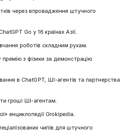
тків через впровадження штучного
hatGPT Go у 16 країнах Азії.
вчання роботів складним рухам.
 премію з фізики за демонстрацію
ання в ChatGPT, ШІ‑агентів та партнерства
ти гроші ШІ‑агентам.
ї» енциклопедії Grokipedia.
еціалізованих чипів для штучного