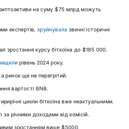
криптоактиви на суму $75 млрд можуть
ами експертів,
зруйнувала
звичні історичні
ал зростання курсу біткоїна до $185 000.
вищили
рівень 2024 року.
а ринок ще не перегрітий.
ання вартості BNB.
ирирічні цикли біткоїна вже неактуальними.
 за річними доходами від комісій.
ивим зростанням вище $5000.