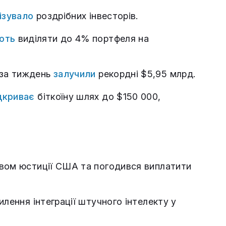
ізувало
роздрібних інвесторів.
ють
виділяти до 4% портфеля на
 за тиждень
залучили
рекордні $5,95 млрд.
дкриває
біткоїну шлях до $150 000,
твом юстиції США та погодився виплатити
илення інтеграції штучного інтелекту у