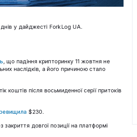
днів у дайджесті ForkLog UA.
ь
, що падіння крипторинку 11 жовтня не
их наслідків, а його причиною стало
ік коштів після восьмиденної серії притоків
ревищила
$230.
 закриття довгої позиції на платформі