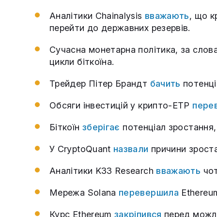
Аналітики Chainalysis
вважають
, що 
перейти до державних резервів.
Сучасна монетарна політика, за слов
цикли біткоїна.
Трейдер Пітер Брандт
бачить
потенці
Обсяги інвестицій у крипто‑ETP
пере
Біткоїн
зберігає
потенціал зростання, 
У CryptoQuant
назвали
причини зрост
Аналітики K33 Research
вважають
чот
Мережа Solana
перевершила
Ethereum
Курс Ethereum
закріпився
перед можл