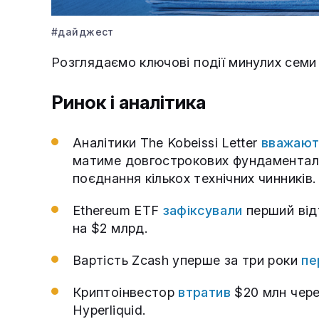
#дайджест
Розглядаємо ключові події минулих семи 
Ринок і аналітика
Аналітики The Kobeissi Letter
вважают
матиме довгострокових фундаментальн
поєднання кількох технічних чинників.
Ethereum ETF
зафіксували
перший відт
на $2 млрд.
Вартість Zcash уперше за три роки
пе
Криптоінвестор
втратив
$20 млн через
Hyperliquid.