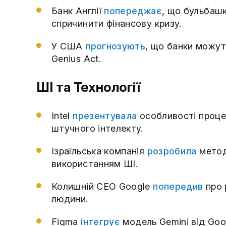
Банк Англії
попереджає
, що бульбашк
спричинити фінансову кризу.
У США
прогнозують
, що банки можут
Genius Act.
ШІ та Технології
Intel
презентувала
особливості процес
штучного інтелекту.
Ізраїльська компанія
розробила
метод 
використанням ШІ.
Колишній CEO Google
попередив
про 
людини.
Figma
інтегрує
модель Gemini від Goog