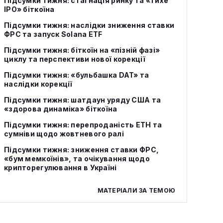
Підсумки тижня: стагнація ринку та «тихе
IPO» біткоїна
Підсумки тижня: наслідки зниження ставки
ФРС та запуск Solana ETF
Підсумки тижня: біткоїн на «пізній фазі»
циклу та перспективи нової корекції
Підсумки тижня: «бульбашка DAT» та
наслідки корекції
Підсумки тижня: шатдаун уряду США та
«здорова динаміка» біткоїна
Підсумки тижня: перепроданість ETH та
сумніви щодо жовтневого ралі
Підсумки тижня: зниження ставки ФРС,
«бум мемкоїнів», та очікування щодо
крипторегулювання в Україні
МАТЕРІАЛИ ЗА ТЕМОЮ