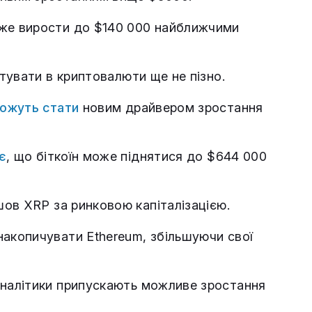
оже вирости до $140 000 найближчими
стувати в криптовалюти ще не пізно.
ожуть стати
новим драйвером зростання
є
, що біткоїн може піднятися до $644 000
шов XRP за ринковою капіталізацією.
акопичувати Ethereum, збільшуючи свої
аналітики припускають можливе зростання