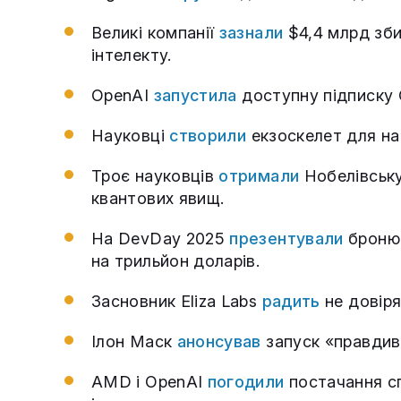
Великі компанії
зазнали
$4,4 млрд зби
інтелекту.
OpenAI
запустила
доступну підписку C
Науковці
створили
екзоскелет для на
Троє науковців
отримали
Нобелівську
квантових явищ.
На DevDay 2025
презентували
бронюв
на трильйон доларів.
Засновник Eliza Labs
радить
не довіря
Ілон Маск
анонсував
запуск «правдиво
AMD і OpenAI
погодили
постачання сп