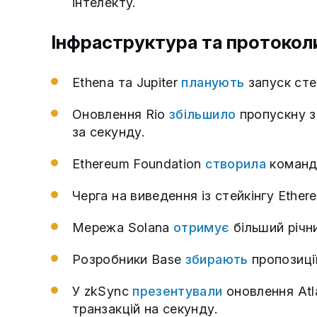
інтелекту.
Інфраструктура та протокол
Ethena та Jupiter
планують
запуск сте
Оновлення Rio
збільшило
пропускну з
за секунду.
Ethereum Foundation
створила
команду
Черга на виведення із стейкінгу Ethe
Мережа Solana
отримує
більший річни
Розробники Base
збирають
пропозиці
У zkSync
презентували
оновлення Atl
транзакцій на секунду.