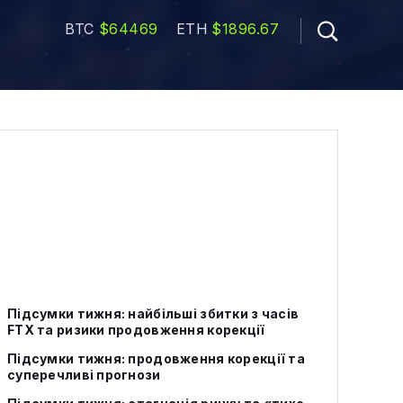
BTC
$64469
ETH
$1896.67
Підсумки тижня: найбільші збитки з часів
FTX та ризики продовження корекції
Підсумки тижня: продовження корекції та
суперечливі прогнози