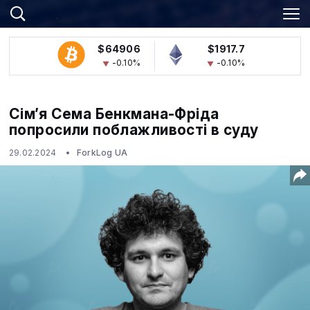
$64906
$1917.7
-0.10%
-0.10%
Сім’я Сема Бенкмана-Фріда
попросили поблажливості в суду
29.02.2024
ForkLog UA