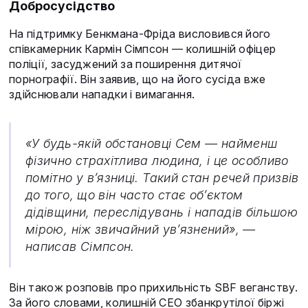
Добросусідство
На підтримку Бенкмана-Фріда висловився його
співкамерник Кармін Сімпсон — колишній офіцер
поліції, засуджений за поширення дитячої
порнографії. Він заявив, що на його сусіда вже
здійснювали нападки і вимагання.
«У будь-якій обстановці Сем — найменш
фізично страхітлива людина, і це особливо
помітно у в’язниці. Такий стан речей призвів
до того, що він часто стає об’єктом
дідівщини, переслідувань і нападів більшою
мірою, ніж звичайний ув’язнений», —
написав Сімпсон.
Він також розповів про прихильність SBF веганству.
За його словами, колишній CEO збанкрутілої біржі