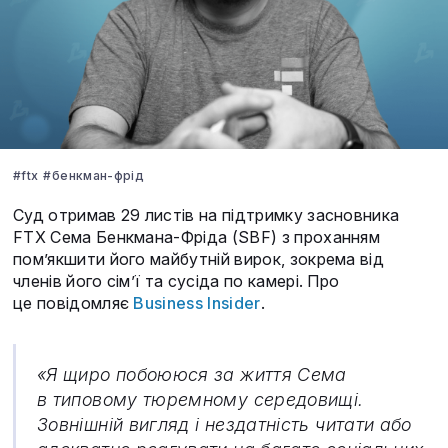
#ftx
#бенкман-фрід
Суд отримав 29 листів на підтримку засновника
FTX Сема Бенкмана-Фріда (SBF) з проханням
пом’якшити його майбутній вирок, зокрема від
членів його сім’ї та сусіда по камері. Про
це повідомляє
Business Insider
.
«Я щиро побоююся за життя Сема
в типовому тюремному середовищі.
Зовнішній вигляд і нездатність читати або