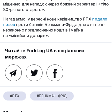
мішенню для нападок через боязкий характер і «тіло
80-річного старого».
Нагадаємо, у вересні нове керівництво FTX
подало
позов
проти батьків Бенкмана-Фріда для стягнення
незаконно привласнених коштів і майна
на «мільйони доларів».
Читайте ForkLog UA в соціальних
мережах
#FTX
#БЕНКМАН-ФРІД