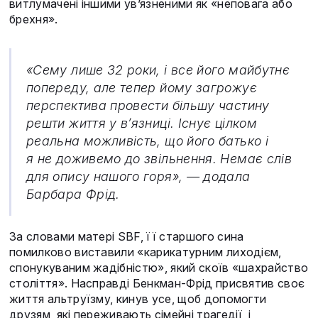
витлумачені іншими ув’язненими як «неповага або
брехня».
«Сему лише 32 роки, і все його майбутнє
попереду, але тепер йому загрожує
перспектива провести більшу частину
решти життя у в’язниці. Існує цілком
реальна можливість, що його батько і
я не доживемо до звільнення. Немає слів
для опису нашого горя», — додала
Барбара Фрід.
За словами матері SBF, її старшого сина
помилково виставили «карикатурним лиходієм,
спонукуваним жадібністю», який скоїв «шахрайство
століття». Насправді Бенкман-Фрід присвятив своє
життя альтруїзму, кинув усе, щоб допомогти
друзям, які переживають сімейні трагедії, і