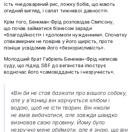
їсть «недоварений рис, ложку бобів, що мають
огидний вигляд, і салат тижневої давності».
Крім того, Бенкман-Фрід розповідав Сімпсону,
що почав займатися бізнесом заради
«благодійності» і «допомоги нужденним». Спочатку
співкамерник не повірив у його щирість, проте
пізніше усвідомив його «безкорисливість».
Молодший брат Габріель Бенкман-Фрід написав
суду, що підхід SBF до веганства ілюструє
водночас його «самовідданість і незручність».
«Він би не став базікати про вашого собаку,
але у в’язниці він харчується хлібом і
водою, щоб не їсти тварин. Він ніколи
не вмів вибачатися, але завжди швидко
визнавав свою провину. Йому було
незручно мене обіймати, але я знаю, що він