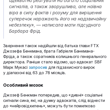
адекватно реагувати на багато соціальних
сигналів, а також зворушлива, але наївна
віра в силу фактів і розуму для вирішення
суперечок наражають його на надзвичайну
небезпеку», — написала мати підсудного
Барбара Фрід.
Звернення також надійшли від батька глави FTX
Джозефа Бенкмана, брата Габріеля Банкмана-
Фріда, а також соратників колишнього генерального
директора. Раніше стало відомо, що адвокат SBF
Марк Мукасі
запросив
для підзахисного вирок
у діапазоні від 63 до 78 місяців.
Особливий мозок
Джозеф Бенкман попередив, що «дивні» соціальні
сигнали сина, які, на думку адвокатів, слід віднести
до «нейровідхилень», можуть бути помилково