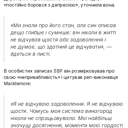
«постійно боровся з депресією», уточнила вона.
«Ми знали про його стан, але син описав
дещо глибше і сумніше: він ніколи в житті
не відчував щастя або задоволення і
не думає, що здатний це відчувати», —
йдеться в листі.
В особистих записах SBF він розмірковував про
свою «непривабливість» і цитував реп-виконавця
Macklemore:
«Я не відчуваю задоволення. Я не відчуваю
щастя. Чомусь моя система винагород
ніколи не спрацьовувала. Мої найбільш
значущі досягнення, моменти моєї гордості