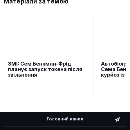
Матеріали за темою
ЗМІ: Сем Бенкман-Фрід
Автобіогра
планує запуск токена після
Сема Бенк
звільнення
курйоз із 
Головний канал