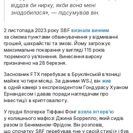
віддав би нирку, якби вона мені
знадобилася», — підсумував він.
2 листопада 2023 року SBF
визнали винним
за сімома пунктами обвинувачення у відмиванні
грошей, шахрайстві та змові. Йому загрожує
максимальне покарання у вигляді 115 років
тюремного ув’язнення. Винесення вироку
призначено на 28 березня.
Засновник FTX перебуває в Бруклінській в’язниці
майже чотири місяці. За даними WSJ, він
жив
в одній камері з експрезидентом Гондурасу Хуаном
Ернандесом і давав поради наглядачам про
інвестиції в криптовалюту.
У грудні блогерка Тіффані Фонг
взяла інтерв’ю
у колишнього мафіозі Джина Боррелло, який сидів
разом із Бенкманом-Фрідом. Він розповів,
що спочатку SBF перебував «не у своїй стихії» і був