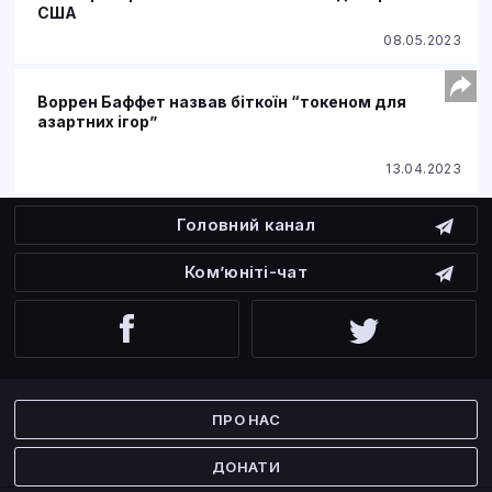
США
08.05.2023
Воррен Баффет назвав біткоїн “токеном для
азартних ігор”
13.04.2023
Головний канал
Ком’юніті-чат
Facebook
Twitter
ПРО НАС
ДОНАТИ