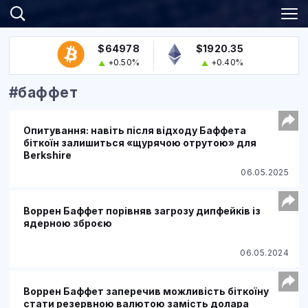
$64978
$1920.35
+0.50%
+0.40%
#баффет
Опитування: навіть після відходу Баффета
біткоїн залишиться «щурячою отрутою» для
Berkshire
06.05.2025
Воррен Баффет порівняв загрозу дипфейків із
ядерною зброєю
06.05.2024
Воррен Баффет заперечив можливість біткоїну
стати резервною валютою замість долара