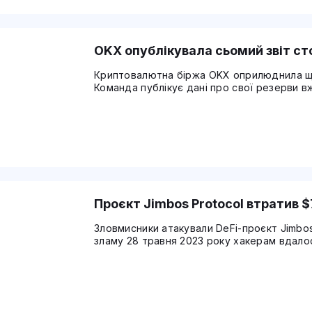
OKX опублікувала сьомий звіт сто
Криптовалютна біржа OKX оприлюднила щом
Команда публікує дані про свої резерви в
Проєкт Jimbos Protocol втратив 
Зловмисники атакували DeFi-проєкт Jimbos 
зламу 28 травня 2023 року хакерам вдало