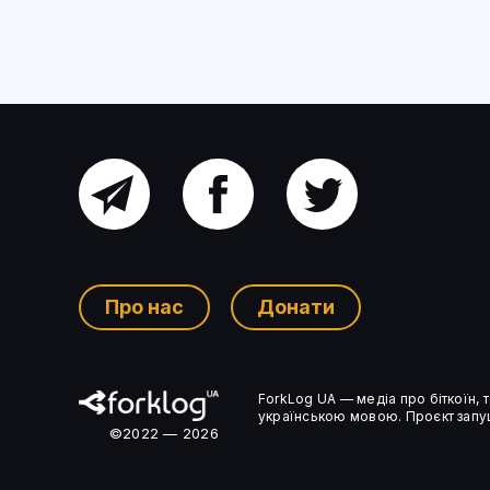
Головний
Facebook
Twitter
канал
Про нас
Донати
Ком’юніті-
ForkLog UA — медіа про біткоїн,
чат
українською мовою. Проєкт запущ
©2022 — 2026