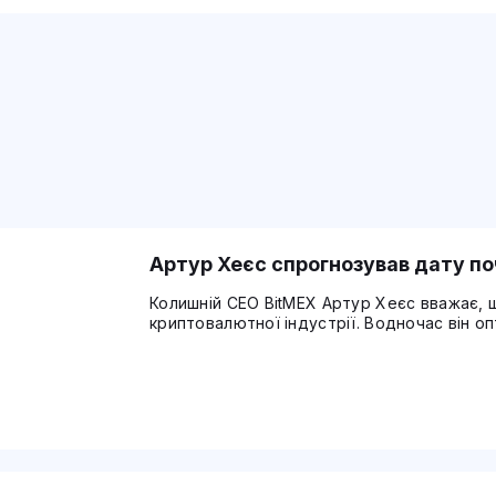
Артур Хеєс спрогнозував дату поч
Колишній CEO BitMEX Артур Хеєс вважає, 
криптовалютної індустрії. Водночас він о