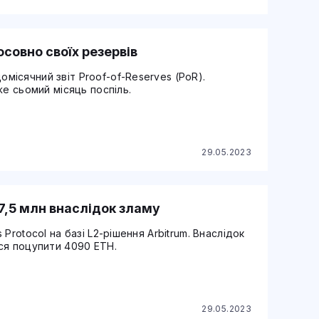
совно своїх резервів
ісячний звіт Proof-of-Reserves (PoR).
же сьомий місяць поспіль.
29.05.2023
$7,5 млн внаслідок зламу
Protocol на базі L2-рішення Arbitrum. Внаслідок
ся поцупити 4090 ETH.
29.05.2023