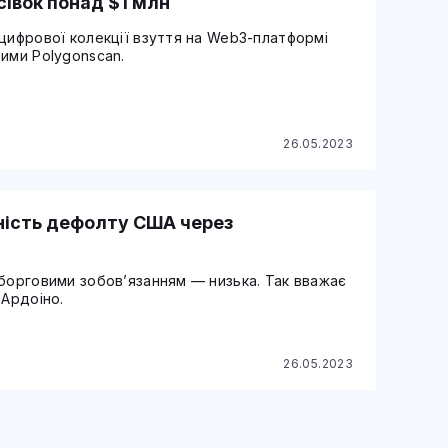
сівок понад $1 млн
цифрової колекції взуття на Web3-платформі
ими Polygonscan.
26.05.2023
рність дефолту США через
 борговими зобов’язанням — низька. Так вважає
 Ардоіно.
26.05.2023