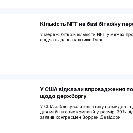
Кількість NFT на базі біткоїну п
У мережі біткоїн кількість NFT у межах пр
свідчать дані аналітиків Dune.
У США відклали впровадження по
щодо держборгу
У США заблокували ініціативу президент
для майнінгових компаній у розмірі 30% в
заявив конгресмен Воррен Девідсон.