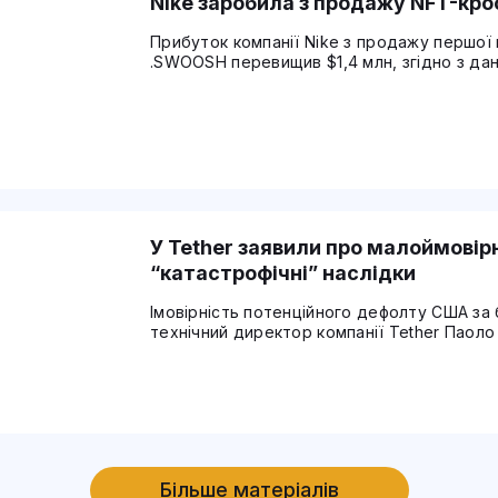
Nike заробила з продажу NFT-кро
Прибуток компанії Nike з продажу першої 
.SWOOSH перевищив $1,4 млн, згідно з дан
У Tether заявили про малоймові
“катастрофічні” наслідки
Імовірність потенційного дефолту США за
технічний директор компанії Tether Паоло
Більше матеріалів