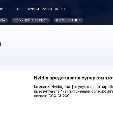
ЗИВ
ЕСЕ
КУРСИ КРИПТОВАЛЮТ
АЗА
ШТУЧНИЙ ІНТЕЛЕКТ
РЕГУЛЮВАННЯ
а
Nvidia представила суперкомп’ют
Компанія Nvidia, яка фокусується на вироб
презентувала "найпотужніший суперкомп’ют
назвою DGX GH200.