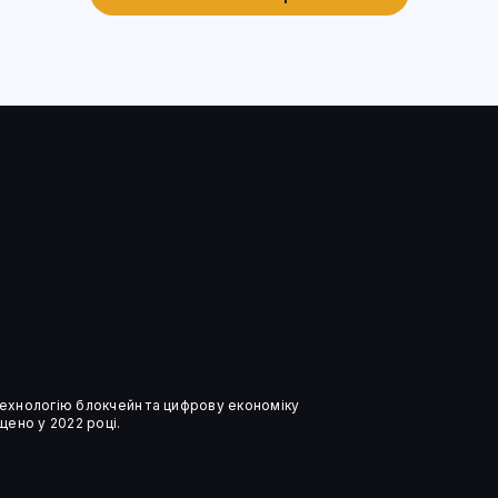
 технологію блокчейн та цифрову економіку
ено у 2022 році.