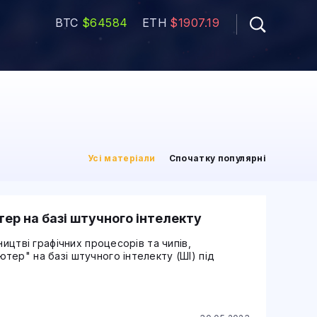
BTC
$64584
ETH
$1907.19
Усі матеріали
Спочатку популярні
ер на базі штучного інтелекту
ництві графічних процесорів та чипів,
ер" на базі штучного інтелекту (ШІ) під