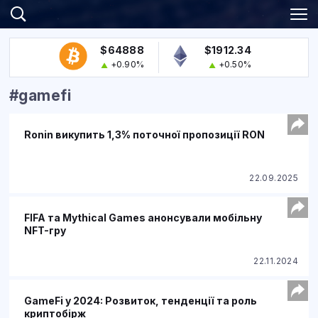
$64888
$1912.34
+0.90%
+0.50%
#gamefi
Ronin викупить 1,3% поточної пропозиції RON
22.09.2025
FIFA та Mythical Games анонсували мобільну
NFT-гру
22.11.2024
GameFi у 2024: Розвиток, тенденції та роль
криптобірж