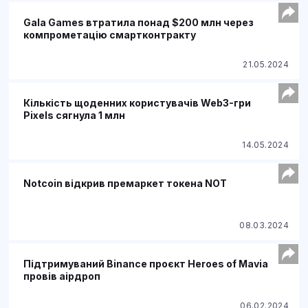
Gala Games втратила понад $200 млн через
компрометацію смартконтракту
21.05.2024
Кількість щоденних користувачів Web3-гри
Pixels сягнула 1 млн
14.05.2024
Notcoin відкрив премаркет токена NOT
08.03.2024
Підтримуваний Binance проєкт Heroes of Mavia
провів аірдроп
06.02.2024