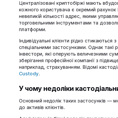
Централізовані криптобіржі мають вбудо
кожного користувача є окремий рахунок і
невеликій кількості адрес, якими управл
торговельними інструментами та дозволя
платформи.
Індивідуальні клієнти рідко стикаються 
спеціальними застосунками. Однак такі р
інвестори, які оперують величезними су
зберігання професійної компанії з підви
наприклад, страхуванням. Відомі кастоді
Custody
.
У чому недоліки кастодіальн
Основний недолік таких застосунків — м
до активів клієнтів.