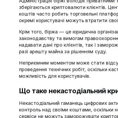
Адміністрація біржі володіє приватними 
зберігаються криптовалюти клієнтів. Цен
коштів часто робить торговельні платформ
окремі користувачі можуть втратити сво
Крім того, біржа — це юридична організа
законодавству та вимогам правоохоронни
надавати дані про клієнтів, так і заморож
разі арешту майна за рішенням суду.
Неприємним моментом може стати відсутн
проведення технічних робіт, оскільки ка
можливість для користувачів.
Що таке некастодіальний кр
Некастодіальний гаманець цифрових акти
контроль над своїми коштами, оскільки н
сервіси не можуть заморожувати криптов