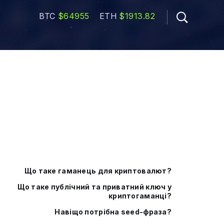
BTC
$64955
ETH
$1913.82
Що таке гаманець для криптовалют?
Що таке публічний та приватний ключ у
криптогаманці?
Навіщо потрібна seed-фраза?