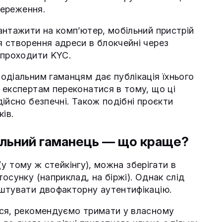
береження.
антажити на компʼютер, мобільний пристрій
 створення адреси в блокчейні через
 проходити KYC.
одіальним гаманцям дає публікація їхнього
 експертам переконатися в тому, що ці
ійсно безпечні. Також подібні проєкти
ів.
альний гаманець — що краще?
 (у тому ж стейкінгу), можна зберігати в
осунку (наприклад, на біржі). Однак слід
штувати двофакторну аутентифікацію.
ься, рекомендуємо тримати у власному