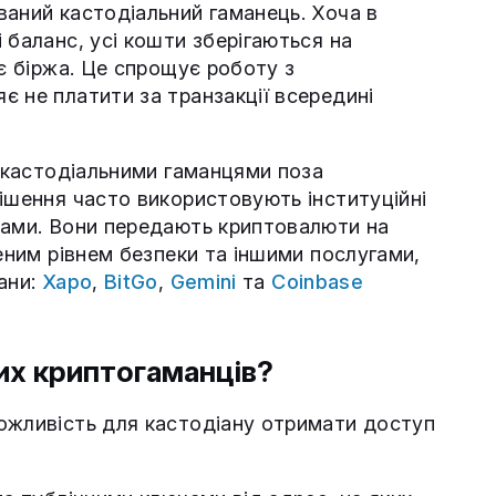
ваний кастодіальний гаманець. Хоча в
 баланс, усі кошти зберігаються на
яє біржа. Це спрощує роботу з
є не платити за транзакції всередині
з кастодіальними гаманцями поза
ішення часто використовують інституційні
мами. Вони передають криптовалюти на
щеним рівнем безпеки та іншими послугами,
ани:
Xapo
,
BitGo
,
Gemini
та
Coinbase
их криптогаманців?
ожливість для кастодіану отримати доступ