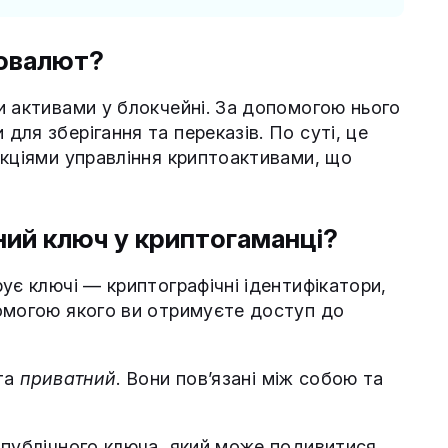
товалют?
и активами у блокчейні. За допомогою нього
ля зберігання та переказів. По суті, це
нкціями управління криптоактивами, що
ний ключ у криптогаманці?
ує ключі — криптографічні ідентифікатори,
омогою якого ви отримуєте доступ до
та
приватний
. Вони пов’язані між собою та
 публічного ключа, який може подивитися