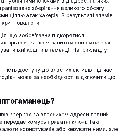
та публічними ключами від адрес, на яких
тралізоване зберігання великого обсягу
и ціллю атак хакерів. В результаті зламів
ї криптовалюти.
ція, що зобов’язана підкорятися
х органів. За їхнім запитом вона може як
увати їхні кошти в гаманці. Наприклад, у
ість доступу до власних активів під час
стодіан може за необхідності відключити цю
иптогаманець?
вів зберігає за власником адреси повний
е передає комусь приватні ключі. Такі
алюти користувачів або керувати ними, але