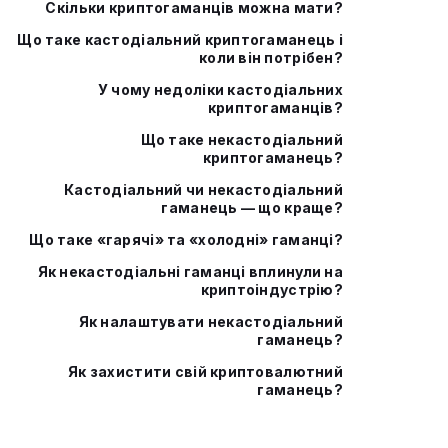
Скільки криптогаманців можна мати?
Що таке кастодіальний криптогаманець і
коли він потрібен?
У чому недоліки кастодіальних
криптогаманців?
Що таке некастодіальний
криптогаманець?
Кастодіальний чи некастодіальний
гаманець — що краще?
Що таке «гарячі» та «холодні» гаманці?
Як некастодіальні гаманці вплинули на
криптоіндустрію?
Як налаштувати некастодіальний
гаманець?
Як захистити свій криптовалютний
гаманець?