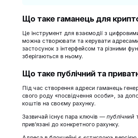
Що таке гаманець для крип
Це інструмент для взаємодії з цифровим
можна створювати та керувати адресами д
застосунок з інтерфейсом та різними фу
зберігаються в ньому.
Що таке публічний та приват
Під час створення адреси гаманець генер
свого роду «посвідчення особи», за доп
коштів на своєму рахунку.
Зазвичай існує пара ключів —
публічний
прив’язані до конкретного рахунку.
Адреса в блокчейні є «стислою» версією