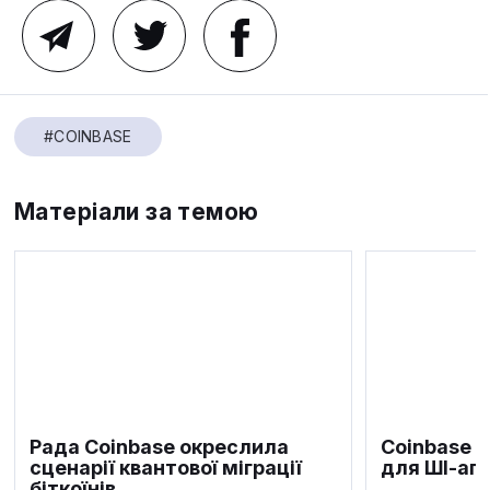
#COINBASE
Матеріали за темою
Рада Coinbase окреслила
Coinbase з
сценарії квантової міграції
для ШІ-аге
біткоїнів