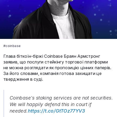
#coinbase
Глава біткоїн-біржі Coinbase Браян Армстронг
заявив, що послуги стейкінгу торгової платформи
не можна розглядати як пропозицію цінних паперів.
За його словами, компанія готова захищати це
твердження в суді.
Coinbase's staking services are not securities.
We will happily defend this in court if
needed.
https://t.co/GtTOz77YV3