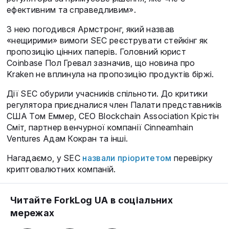
ефективним та справедливим».
З нею погодився Армстронг, який назвав
«нещирими» вимоги SEC реєструвати стейкінг як
пропозицію цінних паперів. Головний юрист
Coinbase Пол Гревал зазначив, що новина про
Kraken не вплинула на пропозицію продуктів біржі.
Дії SEC обурили учасників спільноти. До критики
регулятора приєдналися член Палати представників
США Том Еммер, CEO Blockchain Association Крістін
Сміт, партнер венчурної компанії Cinneamhain
Ventures Адам Кокран та інші.
Нагадаємо, у SEC
назвали пріоритетом
перевірку
криптовалютних компаній.
Читайте ForkLog UA в соціальних
мережах